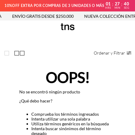
01
27
40
:
:
10%OFF EXTRA POR COMPRAS DE 3 UNIDADES O MÁS
HRS
MIN
SEG
ENVÍO GRATIS DESDE $250.000
NUEVA COLECCIÓN ENTR
Ordenar y Filtrar
OOPS!
No se encontró ningún producto
¿Qué debo hacer?
Comprueba los términos ingresados
Intenta utilizar una sola palabra
Utiliza términos genéricos en la búsqueda
Intenta buscar sinónimos del término
deseado