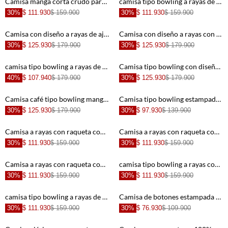
Camisa manga corta crudo para hombre
camisa tipo bowling a rayas de ajuste cómodo para hombre de silueta ajustada
30%
$ 111.930
$ 159.900
30%
$ 111.930
$ 159.900
+
+
Camisa con diseño a rayas de ajuste cómodo para hombre
Camisa con diseño a rayas con diseño limpio para hombre
30%
$ 125.930
$ 179.900
30%
$ 125.930
$ 179.900
+
+
camisa tipo bowling a rayas de acabado suave para hombre con acabado suave
Camisa tipo bowling con diseño de palmeras para hombre
40%
$ 107.940
$ 179.900
30%
$ 125.930
$ 179.900
+
+
Camisa café tipo bowling manga corta para hombre
Camisa tipo bowling estampada con diseño minimalista para hombre
30%
$ 125.930
$ 179.900
30%
$ 97.930
$ 139.900
+
+
Camisa a rayas con raqueta con textura lisa para hombre
Camisa a rayas con raqueta con acabado suave para hombre
30%
$ 111.930
$ 159.900
30%
$ 111.930
$ 159.900
+
+
Camisa a rayas con raqueta con diseño minimalista para hombre
camisa tipo bowling a rayas con diseño versátil para hombre
30%
$ 111.930
$ 159.900
30%
$ 111.930
$ 159.900
+
+
camisa tipo bowling a rayas de acabado suave para hombre de silueta ajustada
Camisa de botones estampada para hombre
30%
$ 111.930
$ 159.900
30%
$ 76.930
$ 109.900
+
+