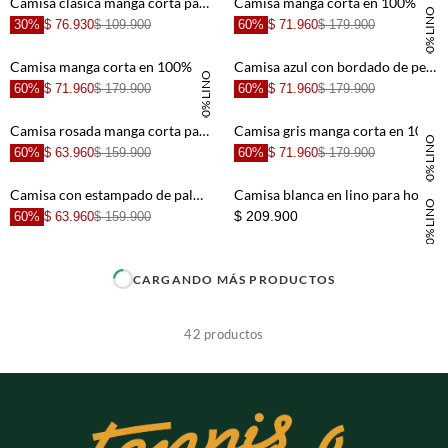
Camisa clásica manga corta para hombre
Camisa manga corta en 100% lino naranja para hombre
100% LINO
30%
$ 76.930
$ 109.900
60%
$ 71.960
$ 179.900
+
+
Camisa manga corta en 100% lino crudo para hombre
Camisa azul con bordado de peces para hombre
100% LINO
60%
$ 71.960
$ 179.900
60%
$ 71.960
$ 179.900
+
+
Camisa rosada manga corta para hombre
Camisa gris manga corta en 100% lino para hombre
100% LINO
60%
$ 63.960
$ 159.900
60%
$ 71.960
$ 179.900
+
+
Camisa con estampado de palmeras para hombre
Camisa blanca en lino para hombre
100% LINO
$ 209.900
60%
$ 63.960
$ 159.900
+
+
CARGANDO MÁS PRODUCTOS
Basicos
+
+
42
productos
+
+
+
+