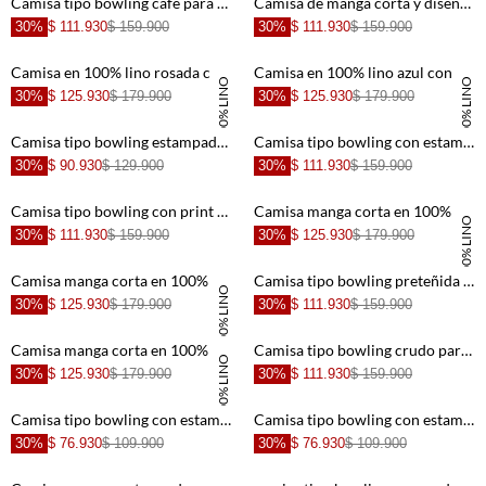
Camisa tipo bowling café para hombre
Camisa de manga corta y diseño a rayas crudo para hombre
30%
$ 111.930
$ 159.900
30%
$ 111.930
$ 159.900
+
+
Camisa en 100% lino rosada con estructura ligera para hombre
Camisa en 100% lino azul con acabado suave para hombre
100% LINO
100% LINO
30%
$ 125.930
$ 179.900
30%
$ 125.930
$ 179.900
+
+
Camisa tipo bowling estampada con textura ligera para hombre
Camisa tipo bowling con estampado para hombre
30%
$ 90.930
$ 129.900
30%
$ 111.930
$ 159.900
+
+
Camisa tipo bowling con print playero para hombre
Camisa manga corta en 100% lino café para hombre
100% LINO
30%
$ 111.930
$ 159.900
30%
$ 125.930
$ 179.900
+
+
Camisa manga corta en 100% lino azul para hombre
Camisa tipo bowling preteñida a rayas para hombre
100% LINO
30%
$ 125.930
$ 179.900
30%
$ 111.930
$ 159.900
+
+
Camisa manga corta en 100% lino naranja para hombre
Camisa tipo bowling crudo para hombre
100% LINO
30%
$ 125.930
$ 179.900
30%
$ 111.930
$ 159.900
+
+
Camisa tipo bowling con estampado de langostas para hombre
Camisa tipo bowling con estampado de chiles para hombre
30%
$ 76.930
$ 109.900
30%
$ 76.930
$ 109.900
+
+