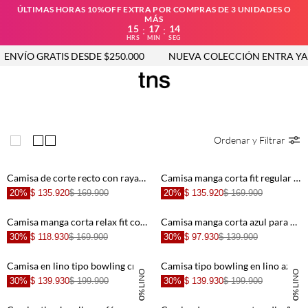
ÚLTIMAS HORAS 10%OFF EXTRA POR COMPRAS DE 3 UNIDADES O
MÁS
15
17
13
:
:
HRS
MIN
SEG
NVÍO GRATIS DESDE $250.000
NUEVA COLECCIÓN ENTRA YA
Ordenar y Filtrar
Camisa de corte recto con rayas preteñidas en poliéster verde salvia para hombre
Camisa manga corta fit regular con rayas verticales en verde para hombre
20%
$ 135.920
$ 169.900
20%
$ 135.920
$ 169.900
Camisa manga corta relax fit con rayas preteñidas en algodón blanco para hombre
Camisa manga corta azul para hombre
30%
$ 118.930
$ 169.900
30%
$ 97.930
$ 139.900
Camisa en lino tipo bowling crudo para hombre
Camisa tipo bowling en lino azul para hombre
100% LINO
100% LINO
30%
$ 139.930
$ 199.900
30%
$ 139.930
$ 199.900