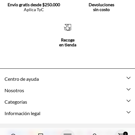
Envío gratis desde $250.000
Devoluciones
Aplica TyC
sin costo
Recoge
en tienda
Centro de ayuda
Mis pedidos
Nosotros
Rastrea tu pedido
Acerca de Tennis
Categorías
Devoluciones
Tennis Ecuador
Nuevo
Información legal
Mi cuenta
Nuestras tiendas
Mujer
Promociones vigentes
Cómo comprar
Tns Friends
Hombre
Política de envio y devolución
0