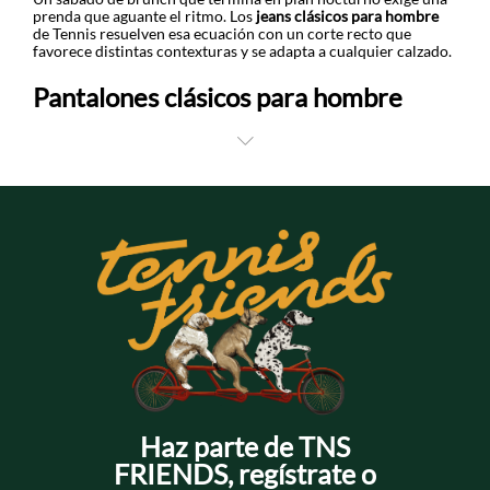
prenda que aguante el ritmo. Los
jeans clásicos para hombre
de Tennis resuelven esa ecuación con un corte recto que
favorece distintas contexturas y se adapta a cualquier calzado.
Pantalones clásicos para hombre
+
El denim de gramaje medio ofrece estructura suficiente para
mantener la silueta definida, mientras que los acabados de
lavado aportan ese toque vivido que evita el aspecto rígido de
un jean nuevo. Cada referencia conserva su color incluso
después de varios ciclos de lavado.
Esa consistencia en la tela permite un mix and match versátil:
combinan con camisas de lino para contextos arreglados, con
t-shirts estampadas para el día a día o con buzos para un
layering descomplicado cuando baja la temperatura. ¡Arma tu
próximo outfit desde la base y suma tus
jeans clásicos para
hombre
al carrito!
Haz parte de TNS
FRIENDS, regístrate o