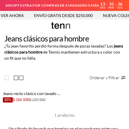
13
35
36
:
:
10%OFF EXTRA POR COMPRAS DE 4 UNIDADES O MÁS
HRS
MIN
SEG
VER AHORA
ENVÍO GRATIS DESDE $250.000
NUEVA COLEC
Jeans clásicos para hombre
¿Tu jean favorito perdió forma después de pocas lavadas? Los
jeans
clásicos para hombre
de Tennis mantienen estructura y color con
un fit que no falla.
Ordenar y Filtrar
Jeans recto clásico con lavado medio desvanecido en denim para hombre
30%
$ 160.930
$ 229.900
1
productos
Un sábado de brunch que termina en plan nocturno exige una