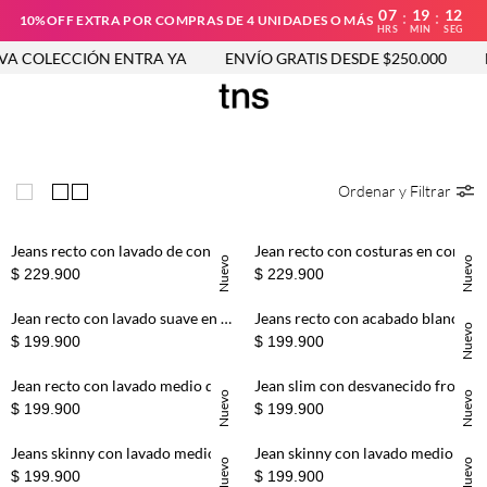
07
19
12
:
:
10%OFF EXTRA POR COMPRAS DE 4 UNIDADES O MÁS
HRS
MIN
SEG
 COLECCIÓN ENTRA YA
ENVÍO GRATIS DESDE $250.000
N
Ordenar y Filtrar
Jeans recto con lavado de contraste en denim para hombre
Jean recto con costuras en contraste en denim para hombre
Nuevo
Nuevo
$ 229.900
$ 229.900
Jean recto con lavado suave en algodón azul claro para hombre
Jeans recto con acabado blanco liso en algodón blanco para hombre
Nuevo
$ 199.900
$ 199.900
Jean recto con lavado medio desvanecido de algodón azul para hombre
Jean slim con desvanecido frontal en denim para hombre
Nuevo
Nuevo
$ 199.900
$ 199.900
Jeans skinny con lavado medio y desgastes frontales en denim para hombre
Jean skinny con lavado medio degradé en algodón azul para hombre
Nuevo
Nuevo
$ 199.900
$ 199.900