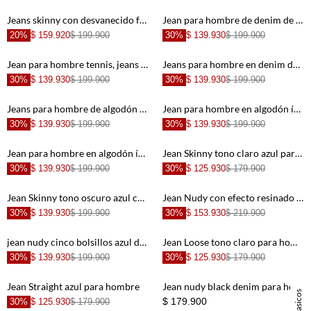
+
+
Jeans skinny con desvanecido frontal en algodón azul claro para hombre
Jean para hombre de denim de algodón azul índigo corte recto con lavado oscuro uniforme
20%
$ 159.920
$ 199.900
30%
$ 139.930
$ 199.900
+
+
Jean para hombre tennis, jeans nudy plano pesado cintura con pretina
Jeans para hombre en denim de algodón azul claro skinny con lavado desgastado suave
30%
$ 139.930
$ 199.900
30%
$ 139.930
$ 199.900
+
+
Jeans para hombre de algodón azul medio fit nudy con lavado desgastado suave
Jean para hombre en algodón índigo corte ajustado desvanecido
30%
$ 139.930
$ 199.900
30%
$ 139.930
$ 199.900
+
+
Jean para hombre en algodón índigo skinny con costuras contrastadas
Jean Skinny tono claro azul para hombre
30%
$ 139.930
$ 199.900
30%
$ 125.930
$ 179.900
+
+
Jean Skinny tono oscuro azul con diseño limpio para hombre
Jean Nudy con efecto resinado azul para hombre
30%
$ 139.930
$ 199.900
30%
$ 153.930
$ 219.900
+
+
jean nudy cinco bolsillos azul de acabado suave para hombre
Jean Loose tono claro para hombre
30%
$ 139.930
$ 199.900
30%
$ 125.930
$ 179.900
+
+
Jean Straight azul para hombre
Jean nudy black denim para hombre
Basicos
$ 179.900
30%
$ 125.930
$ 179.900