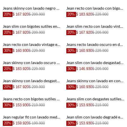
+
+
Jeans skinny con lavado negro difuminado en denim para hombre
Jean recto con lavado con bigotes en denim para hombre
20%
$ 167.920
$ 209.900
20%
$ 183.920
$ 229.900
+
+
Jean slim con bigotes sutiles en denim oscuro para hombre
Jean slim recto con lavado vintage suave de algodón azul claro para hombre
20%
$ 167.920
$ 209.900
20%
$ 167.920
$ 209.900
+
+
Jean recto con lavado vintage en denim para hombre
Jeans recto lavado oscuro en denim para hombre
30%
$ 160.930
$ 229.900
30%
$ 160.930
$ 229.900
+
+
Jean skinny con lavado oscuro y desgastes en denim para hombre
Jean slim con lavado desgastado en denim para hombre
20%
$ 183.920
$ 229.900
30%
$ 146.930
$ 209.900
+
+
Jean skinny con lavado desgastado en algodón azul clásico para hombre
Jeans skinny con lavado en contraste en denim para hombre
20%
$ 167.920
$ 209.900
30%
$ 160.930
$ 229.900
+
+
Jeans recto con bigotes sutiles en algodón azul oscuro para hombre
Jeans slim con desgastes sutiles de algodón índigo oscuro para hombre
30%
$ 153.930
$ 219.900
30%
$ 153.930
$ 219.900
+
+
Jean regular fit con lavado medio desgastado de algodón azul para hombre
Jean slim con lavado degradé en denim de algodón azul para hombre
20%
$ 159.920
$ 199.900
30%
$ 153.930
$ 219.900