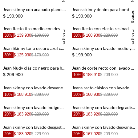
+
+
Jean skinny con acabado plano en algodón índigo oscuro para hombre
Jeans skinny denim para hombre
Basicos
$ 199.900
$ 199.900
+
+
Jean Recto tiro medio con desgastes azul para hombre
Jean Recto con efecto resinado azul para hombre
Nueva Silueta
Nueva Silueta
30%
$ 139.930
$ 199.900
30%
$ 160.930
$ 229.900
+
+
Jean Skinny tono oscuro azul con caída natural para hombre
Jean skinny con lavado medio y desgaste suave en denim azul para hombre
$ 199.900
30%
$ 125.930
$ 179.900
+
+
Jean Nudy clásico negro para hombre
Jean de corte recto con lavado índigo desgastado en denim para hombre
$ 209.900
10%
$ 188.910
$ 209.900
+
+
Jean skinny con lavado desvanecido en denim para hombre
Jeans recto clásico con lavado medio desvanecido en denim para hombre
10%
$ 188.910
$ 209.900
30%
$ 160.930
$ 229.900
+
+
Jean skinny con lavado índigo medio en denim de algodón azul para hombre
Jean skinny con lavado degradé en denim para hombre
20%
$ 183.920
$ 229.900
20%
$ 183.920
$ 229.900
+
+
Jean skinny con lavado desgastado en denim de algodón azul medio para hombre
Jean skinny con lavado desvanecido en denim para hombre
20%
$ 183.920
$ 229.900
20%
$ 167.920
$ 209.900