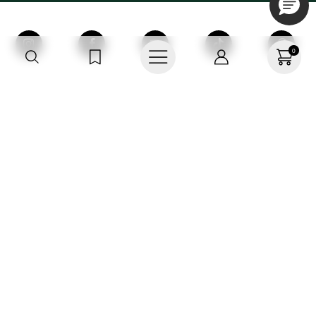
0
Compra 100%
Paga en línea
Segura
o en efectivo
Envío gratis desde $250.000
Devoluciones
Aplica TyC
sin costo
Recoge