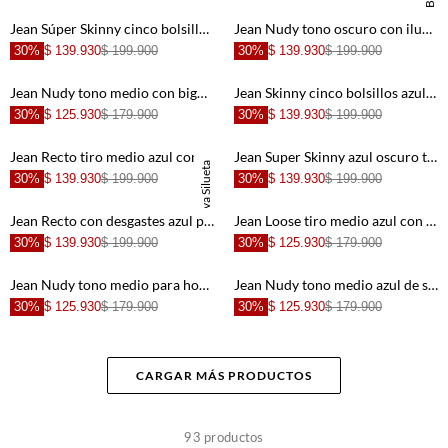
+
+
Jean Súper Skinny cinco bolsillos azul para hombre
Jean Nudy tono oscuro con iluminaciones azul para hombre
30%
$ 139.930
$ 199.900
30%
$ 139.930
$ 199.900
+
+
Jean Nudy tono medio con bigotes azul para hombre
Jean Skinny cinco bolsillos azul de silueta amplia para hombre
30%
$ 125.930
$ 179.900
30%
$ 139.930
$ 199.900
+
+
Jean Recto tiro medio azul con realce en las costuras para hombre
Jean Super Skinny azul oscuro tiro medio para hombre
Nueva Silueta
30%
$ 139.930
$ 199.900
30%
$ 139.930
$ 199.900
+
+
Jean Recto con desgastes azul para hombre
Jean Loose tiro medio azul con textura lisa para hombre
30%
$ 139.930
$ 199.900
30%
$ 125.930
$ 179.900
+
+
Jean Nudy tono medio para hombre
Jean Nudy tono medio azul de silueta ajustada para hombre
30%
$ 125.930
$ 179.900
30%
$ 125.930
$ 179.900
+
+
CARGAR MÁS PRODUCTOS
+
+
93
productos