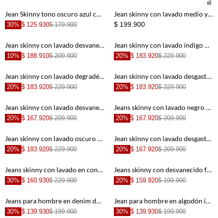
Jean Skinny tono oscuro azul con caída natural para hombre
Jean skinny con lavado medio y desgaste suave en denim azul para hombre
$ 199.900
30%
$ 125.930
$ 179.900
Jean skinny con lavado desvanecido en denim para hombre
Jean skinny con lavado índigo medio en denim de algodón azul para hombre
10%
$ 188.910
$ 209.900
20%
$ 183.920
$ 229.900
+
+
Jean skinny con lavado degradé en denim para hombre
Jean skinny con lavado desgastado en denim de algodón azul medio para hombre
20%
$ 183.920
$ 229.900
20%
$ 183.920
$ 229.900
+
+
Jean skinny con lavado desvanecido en denim para hombre
Jeans skinny con lavado negro difuminado en denim para hombre
20%
$ 167.920
$ 209.900
20%
$ 167.920
$ 209.900
+
+
Jean skinny con lavado oscuro y desgastes en denim para hombre
Jean skinny con lavado desgastado en algodón azul clásico para hombre
20%
$ 183.920
$ 229.900
20%
$ 167.920
$ 209.900
+
+
Jeans skinny con lavado en contraste en denim para hombre
Jeans skinny con desvanecido frontal en algodón azul claro para hombre
30%
$ 160.930
$ 229.900
20%
$ 159.920
$ 199.900
+
+
Jeans para hombre en denim de algodón azul claro skinny con lavado desgastado suave
Jean para hombre en algodón índigo corte ajustado desvanecido
30%
$ 139.930
$ 199.900
30%
$ 139.930
$ 199.900