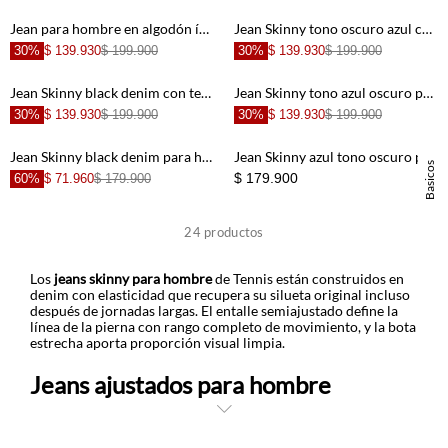
+
+
Jean para hombre en algodón índigo skinny con costuras contrastadas
Jean Skinny tono oscuro azul con diseño limpio para hombre
30%
$ 139.930
$ 199.900
30%
$ 139.930
$ 199.900
+
+
Jean Skinny black denim con textura suave para hombre
Jean Skinny tono azul oscuro para hombre
30%
$ 139.930
$ 199.900
30%
$ 139.930
$ 199.900
+
+
Jean Skinny black denim para hombre
Jean Skinny azul tono oscuro para hombre
Basicos
$ 179.900
60%
$ 71.960
$ 179.900
+
+
24
productos
+
+
Los
jeans skinny para hombre
de Tennis están construidos en
denim con elasticidad que recupera su silueta original incluso
después de jornadas largas. El entalle semiajustado define la
línea de la pierna con rango completo de movimiento, y la bota
+
+
estrecha aporta proporción visual limpia.
Jeans ajustados para hombre
+
+
Hay días en los que el plan cambia tres veces: oficina, café con
amigos y un evento nocturno. Cambiar de jean no debería ser