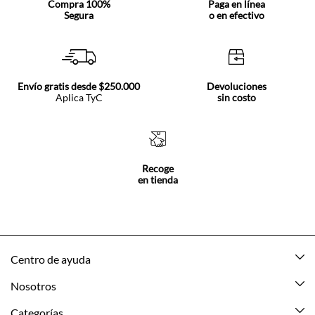
Compra 100%
Paga en línea
Segura
o en efectivo
Envío gratis desde $250.000
Devoluciones
Aplica TyC
sin costo
Recoge
en tienda
Centro de ayuda
Mis pedidos
Nosotros
Rastrea tu pedido
Acerca de Tennis
Categorías