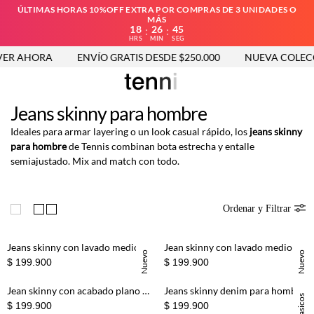
ÚLTIMAS HORAS 10%OFF EXTRA POR COMPRAS DE 3 UNIDADES O
MÁS
18
26
45
:
:
HRS
MIN
SEG
ER AHORA
ENVÍO GRATIS DESDE $250.000
NUEVA COLECC
Jeans skinny para hombre
Ideales para armar layering o un look casual rápido, los
jeans skinny
para hombre
de Tennis combinan bota estrecha y entalle
semiajustado. Mix and match con todo.
Ordenar y Filtrar
Jeans skinny con lavado medio y desgastes frontales en denim para hombre
Jean skinny con lavado medio degradé en algodón azul para hombre
Nuevo
Nuevo
$ 199.900
$ 199.900
Jean skinny con acabado plano en algodón índigo oscuro para hombre
Jeans skinny denim para hombre
Basicos
$ 199.900
$ 199.900