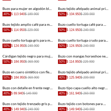
+
+
Buzo para mujer en algodón blanco fit relajado con media cremallera
Buzo tejido afelpado animal print con estructura ligera para mujer
40%
$ 113.940
$ 189.900
50%
$ 104.950
$ 209.900
+
+
Buzo tejido amplio café para mujer
Buzo cuello tortuga café para mujer
50%
$ 114.950
$ 229.900
50%
$ 124.950
$ 249.900
+
+
Buzo cuello tortuga gris para mujer
Buzo cuello tortuga crudo para mujer
50%
$ 124.950
$ 249.900
50%
$ 124.950
$ 249.900
+
+
Cárdigan tejido negro para mujer
Buzo con mangas horseshoe negro para mujer
50%
$ 184.950
$ 369.900
50%
$ 114.950
$ 229.900
+
+
Buzo en cuero sintético con flecos café para mujer
Buzo tejido afelpado animal print con diseño limpio para mujer
50%
$ 184.950
$ 369.900
40%
$ 125.940
$ 209.900
+
+
Buzo con detalle en frente negro para mujer
Buzo tipo capa cuello alto negro para mujer
40%
$ 89.940
$ 149.900
40%
$ 161.940
$ 269.900
+
+
Buzo con tejido trenzado gris para mujer
Buzo tejido con botones para mujer
40%
$ 149.940
$ 249.900
40%
$ 149.940
$ 249.900