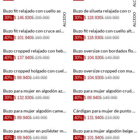
DANIELA SALCEDO
+
+
Buzo fit relajado con cuello asimétrico en negro para mujer
Buzo de silueta relajada con cuello alto y bufanda integrada en tono crudo para mujer
DANIELA SALCEDO
DANIELA SALCEDO
30%
$ 146.930
$ 209.900
30%
$ 118.930
$ 169.900
+
+
Buzo fit relajado con cruce asimétrico en algodón verde oliva para mujer
Buzo fit relajado con cuello alto en algodón vinotinto para mujer
40%
$ 101.940
$ 169.900
30%
$ 118.930
$ 169.900
+
+
Buzo cropped relajado con hebillas frontales en algodón café para mujer
Buzo oversize con bordados florales en algodón café para mujer
40%
$ 137.940
$ 229.900
30%
$ 104.930
$ 149.900
+
+
Buzo cropped holgado con cuello alto acanalado de algodón beige para mujer
Buzo oversize cropped con mangas abullonadas en algodón amarillo pastel para mujer
40%
$ 89.940
$ 149.900
30%
$ 104.930
$ 149.900
+
+
Buzo para mujer en algodón azul cielo fit relajado con media cremallera
Buzo para mujer algodón crudo corte relajado con hombro caído
30%
$ 132.930
$ 189.900
40%
$ 89.940
$ 149.900
+
+
Buzo para mujer algodón camel fit relajado con triángulo acanalado
Cárdigan para mujer de punto café oscuro fit relajado con flecos en el bajo
40%
$ 89.940
$ 149.900
40%
$ 131.940
$ 219.900
+
+
Buzo para mujer en poliéster marfil relajado con cuello envolvente
Buzo para mujer algodón beige fit relajado con escote V
40%
$ 89.940
$ 149.900
40%
$ 101.940
$ 169.900