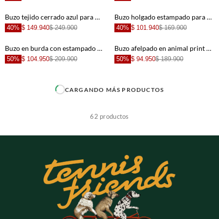
+
+
Buzo tejido cerrado azul para mujer
Buzo holgado estampado para mujer
40%
$ 149.940
$ 249.900
40%
$ 101.940
$ 169.900
+
+
Buzo en burda con estampado animal print para mujer
Buzo afelpado en animal print para mujer
50%
$ 104.950
$ 209.900
50%
$ 94.950
$ 189.900
+
+
CARGANDO MÁS PRODUCTOS
+
+
62
productos
+
+
+
+