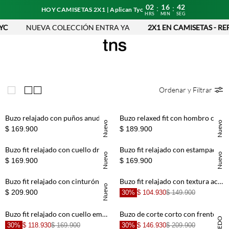
02
16
42
:
:
HOY CAMISETAS 2X1 | Aplican Tyc
HRS
MIN
SEG
C
NUEVA COLECCIÓN ENTRA YA
2X1 EN CAMISETAS - REF
Ordenar y Filtrar
Buzo relajado con puños anudables de algodón verde oliva para mujer
Buzo relaxed fit con hombro caído y rib ancho en algodón crema para mujer
Nuevo
Nuevo
$ 169.900
$ 189.900
Buzo fit relajado con cuello drapeado en algodón café para mujer
Buzo fit relajado con estampado bandana en algodón crudo para mujer
Nuevo
Nuevo
$ 169.900
$ 169.900
Buzo fit relajado con cinturón en algodón café para mujer
Buzo fit relajado con textura acanalada en punto crudo para mujer
Nuevo
$ 209.900
30%
$ 104.930
$ 149.900
Buzo fit relajado con cuello embudo en algodón oliva para mujer
Buzo de corte corto con frente curvo abierto y apliques en algodón negro para mujer
30%
$ 118.930
$ 169.900
30%
$ 146.930
$ 209.900