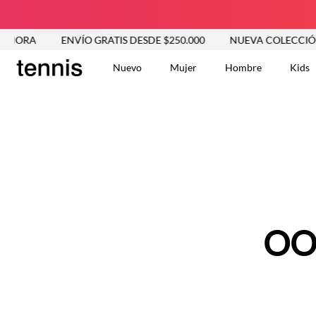
AHORA
ENVÍO GRATIS DESDE $250.000
NUEVA COLECCIÓN 
Nuevo
Mujer
Hombre
Kids
TÉRMINOS MÁS BUSCA
Vestidos
1
.
Blusas
2
.
Jeans Mujer
3
.
Chaleco
4
.
Falda
5
.
Vestido
OO
6
.
Chaqueta
7
.
Short
8
.
Bermuda
9
.
Camisetas Mujer
10
.