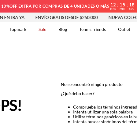
12
15
18
:
:
10%OFF EXTRA POR COMPRAS DE 4 UNIDADES O MÁS
HRS
MIN
SEG
ENTRA YA
ENVÍO GRATIS DESDE $250.000
NUEVA COLECC
Topmark
Sale
Blog
Tennis friends
Outlet
DOS
No se encontró ningún producto
¿Qué debo hacer?
PS!
Comprueba los términos ingresa
Intenta utilizar una sola palabra
Utiliza términos genéricos en la 
Intenta buscar sinónimos del tér