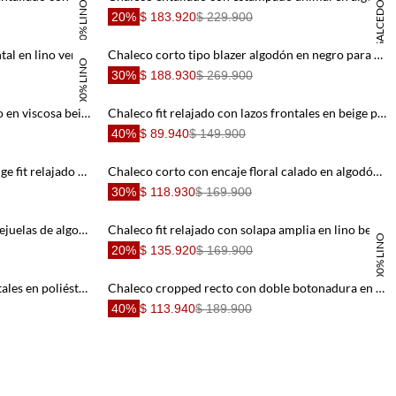
100% LINO
DANIELA SALCEDO
20%
$ 183.920
$ 229.900
Chaleco ajustado con broches frontal en lino verde oliva para mujer
Chaleco corto tipo blazer algodón en negro para mujer
100% LINO
30%
$ 188.930
$ 269.900
Chaleco recto con escote profundo en viscosa beige para mujer
Chaleco fit relajado con lazos frontales en beige para mujer
40%
$ 89.940
$ 149.900
Chaleco para mujer en algodón beige fit relajado estampado
Chaleco corto con encaje floral calado en algodón amarillo pastel para mujer
30%
$ 118.930
$ 169.900
Chaleco corte recto corto con lentejuelas de algodón rosa dorado para mujer
Chaleco fit relajado con solapa amplia en lino beige para mujer
100% LINO
20%
$ 135.920
$ 169.900
Chaleco fit relajado con lazos frontales en poliéster beige para mujer
Chaleco cropped recto con doble botonadura en lyocell beige para mujer
40%
$ 113.940
$ 189.900