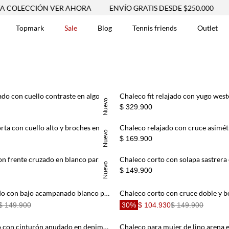
COLECCIÓN VER AHORA
ENVÍO GRATIS DESDE $250.000
N
Topmark
Sale
Blog
Tennis friends
Outlet
DOS
Chaleco fit relajado con cuello contraste en algodón marrón para mujer
Nuevo
$ 329.900
Capa oversize corta con cuello alto y broches en algodón beige para mujer
Nuevo
$ 169.900
Chaleco corto con frente cruzado en blanco para mujer
Nuevo
$ 149.900
Chaleco entallado con bajo acampanado blanco para mujer
$ 149.900
30%
$ 104.930
$ 149.900
Chaleco holgado con cinturón anudado en denim para mujer