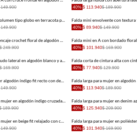
 149.900
40%
$ 113.940
$ 189.900
Falda mini con volumen tipo globo en terracota para mujer
 149.900
40%
$ 89.940
$ 149.900
Falda larga con encaje crochet floral de algodón marfil para mujer
$ 249.900
40%
$ 101.940
$ 169.900
Falda mini con nudo lateral en algodón blanco y amarillo para mujer
$ 169.900
40%
$ 77.940
$ 129.900
Falda corta mujer algodón índigo fit recto con deshilachado
 149.900
40%
$ 113.940
$ 189.900
Falda corta para mujer en algodón índigo cruzada con cinturón
$ 189.900
40%
$ 125.940
$ 209.900
Falda corta para mujer en beige fit relajado con cruce frontal asimétrico
 149.900
40%
$ 101.940
$ 169.900