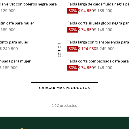
Falda corta en tela velvet con boleros negra para mujer
Falda larga de caída fluida negra p
 129.900
50%
$ 94.950
$ 189.900
atín café para mujer
Falda corta silueta globo negra pa
 189.900
50%
$ 74.950
$ 149.900
tinto para mujer
Falda larga con transparencia par
SPECIAL EDITION
$ 249.900
50%
$ 124.950
$ 249.900
ampada para mujer
Falda corta bombachada café para
$ 189.900
50%
$ 74.950
$ 149.900
CARGAR MÁS PRODUCTOS
162
productos