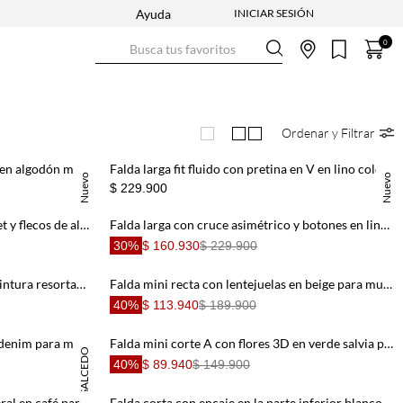
Ayuda
Busca tus favoritos
0
Ordenar y Filtrar
Falda mini recta con textura floral en algodón marfil para mujer
Falda larga fit fluido con pretina en V en lino color arena para mujer
Nuevo
Nuevo
$ 229.900
Falda corta recta con borde crochet y flecos de algodón marfil para mujer
Falda larga con cruce asimétrico y botones en lino chocolate para mujer
30%
$ 160.930
$ 229.900
Falda corta de silueta amplia con cintura resortada en algodón blanco para mujer
Falda mini recta con lentejuelas en beige para mujer
40%
$ 113.940
$ 189.900
Falda mini con bajo asimétrico en denim para mujer
Falda mini corte A con flores 3D en verde salvia para mujer
DANIELA SALCEDO
40%
$ 89.940
$ 149.900
Falda larga fluida con abertura lateral en café para mujer
Falda corta con encaje en la parte inferior blanco para mujer