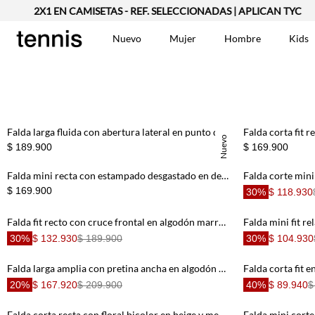
2X1 EN CAMISETAS - REF. SELECCIONADAS | APLICAN TYC
Nuevo
Mujer
Hombre
Kids
TÉRMINOS MÁS BUSCA
Vestidos
1
.
Falda larga fluida con abertura lateral en punto de modal café para mujer
Blusas
2
.
Nuevo
$ 189.900
$ 169.900
Jeans Mujer
3
.
Falda mini recta con estampado desgastado en denim de algodón azul para mujer
Chaleco
4
.
$ 169.900
30%
$ 118.930
Falda
5
.
Vestido
6
.
Falda fit recto con cruce frontal en algodón marrón para mujer
30%
$ 132.930
$ 189.900
30%
$ 104.930
Chaqueta
7
.
Short
8
.
Falda larga amplia con pretina ancha en algodón crudo para mujer
Bermuda
9
.
20%
$ 167.920
$ 209.900
40%
$ 89.940
$
Camisetas Mujer
10
.
Falda corta recta con floral bicolor en beige y menta para mujer