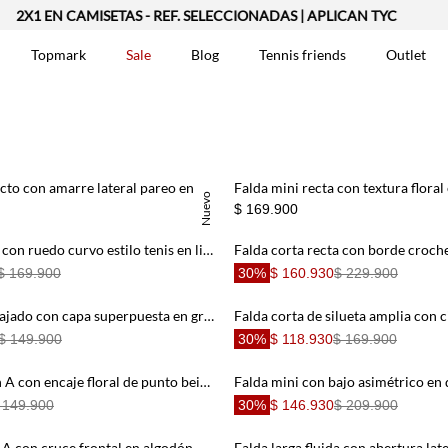
2X1 EN CAMISETAS - REF. SELECCIONADAS | APLICAN TYC
Topmark
Sale
Blog
Tennis friends
Outlet
DOS
Falda corta fit recto con amarre lateral pareo en terracota para mujer
Nuevo
$ 169.900
Falda corte mini con ruedo curvo estilo tenis en lino blanco para mujer
$ 169.900
30%
$ 160.930
$ 229.900
Falda mini fit relajado con capa superpuesta en gris claro para mujer
$ 149.900
30%
$ 118.930
$ 169.900
Falda corta fit en A con encaje floral de punto beige y marrón para mujer
 149.900
30%
$ 146.930
$ 209.900
Falda mini corte A con cruce frontal en algodón marfil para mujer