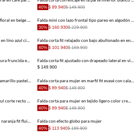
40%
$ 89.940
$ 149.900
Falda mini envolvente con textura floral en beige para mujer
Falda mini con lazo frontal tipo pareo en algodón gris para mujer
30%
$ 160.930
$ 229.900
Falda mini en A con bordado floral en lino azul cielo para mujer
Falda corta fit relajado con bajo abullonado en encaje blanco para mujer
40%
$ 101.940
$ 169.900
Falda corta de cintura alta con cintura fruncida en algodón crudo para mujer
Falda corta fit ajustado con drapeado lateral en viscosa arena para mujer
$ 149.900
Falda larga para mujer en algodón amarillo pastel fit fluido con encaje floral
Falda corta para mujer en marfil fit evasé con calado floral
40%
$ 89.940
$ 149.900
Falda larga para mujer en denim azul corte recto con abertura frontal
Falda corta para mujer en tejido ligero color crema silueta globo con cintura fruncida
40%
$ 89.940
$ 149.900
Falda larga para mujer en poliéster naranja fit fluido con textura arrugada en franjas
Falda con efecto globo para mujer
40%
$ 113.940
$ 189.900