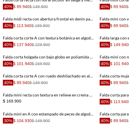
40%
$ 89.940
$ 149.900
40%
$ 89.940
$
Falda midi recta con abertura frontal en denin para mujer
40%
$ 113.940
$ 189.900
40%
$ 89.940
$
Falda corta corte A con textura botánica en algodón beige para mujer
40%
$ 137.940
$ 229.900
40%
$ 149.940
Falda corta holgada con bajo globo en poliamida coral para mujer
40%
$ 101.940
$ 169.900
40%
$ 101.940
Falda corta corte A con ruedo deshilachado en algodón azul para mujer
40%
$ 89.940
$ 149.900
40%
$ 89.940
$
Falda mini recta con textura en relieve en crema para mujer
$ 169.900
40%
$ 113.940
Falda mini en A con estampado de peces de algodón naranja para mujer
30%
$ 104.930
$ 149.900
40%
$ 89.940
$