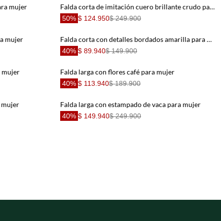
ara mujer
Falda corta de imitación cuero brillante crudo para mujer
50%
$ 124.950
$ 249.900
ra mujer
Falda corta con detalles bordados amarilla para mujer
40%
$ 89.940
$ 149.900
a mujer
Falda larga con flores café para mujer
40%
$ 113.940
$ 189.900
 mujer
Falda larga con estampado de vaca para mujer
40%
$ 149.940
$ 249.900