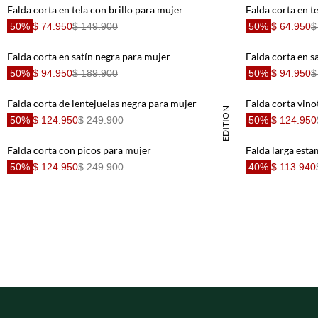
Falda corta en tela con brillo para mujer
50%
$ 74.950
$ 149.900
50%
$ 64.950
$
Falda corta en satín negra para mujer
Falda corta en s
50%
$ 94.950
$ 189.900
50%
$ 94.950
$
Falda corta de lentejuelas negra para mujer
Falda corta vino
SPECIAL EDITION
50%
$ 124.950
$ 249.900
50%
$ 124.950
Falda corta con picos para mujer
Falda larga est
50%
$ 124.950
$ 249.900
40%
$ 113.940