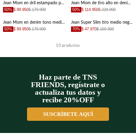
Jean Mom en dril estampado para mujer
Jean Mom de tiro alto en denim crudo para mujer
50%
$ 89.950
$ 179.900
50%
$ 114.950
$ 229.900
+
+
Jean Mom en denim tono medio azul para mujer
Jean Super Slim tiro medio negro para mujer
50%
$ 89.950
$ 179.900
70%
$ 47.970
$ 159.900
+
+
10
productos
+
+
Haz parte de TNS
+
+
FRIENDS, regístrate o
actualiza tus datos y
+
+
recibe 20%OFF
SUSCRÍBETE AQUÍ