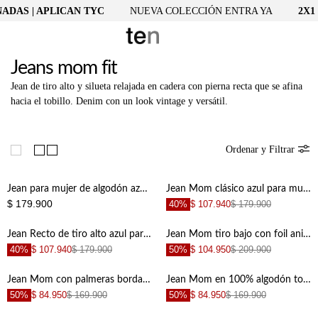
ADAS | APLICAN TYC
NUEVA COLECCIÓN ENTRA YA
2X1 
Jeans mom fit
Jean de tiro alto y silueta relajada en cadera con pierna recta que se afina
hacia el tobillo. Denim con un look vintage y versátil.
Ordenar y Filtrar
Jean para mujer de algodón azul mom fit con pretina
Jean Mom clásico azul para mujer
$ 179.900
40%
$ 107.940
$ 179.900
Jean Recto de tiro alto azul para mujer
Jean Mom tiro bajo con foil animal print para mujer
40%
$ 107.940
$ 179.900
50%
$ 104.950
$ 209.900
Jean Mom con palmeras bordadas crudo para mujer
Jean Mom en 100% algodón tono claro para mujer
50%
$ 84.950
$ 169.900
50%
$ 84.950
$ 169.900