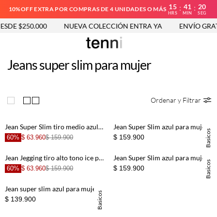
15
41
20
:
:
10%OFF EXTRA POR COMPRAS DE 4 UNIDADES O MÁS
HRS
MIN
SEG
SDE $250.000
NUEVA COLECCIÓN ENTRA YA
ENVÍO GRATI
Jeans super slim para mujer
Ordenar y Filtrar
Jean Super Slim tiro medio azul para mujer
Jean Super Slim azul para mujer
Basicos
$ 159.900
60%
$ 63.960
$ 159.900
Jean Jegging tiro alto tono ice para mujer
Jean Super Slim azul para mujer
Basicos
$ 159.900
60%
$ 63.960
$ 159.900
Jean super slim azul para mujer
Basicos
$ 139.900