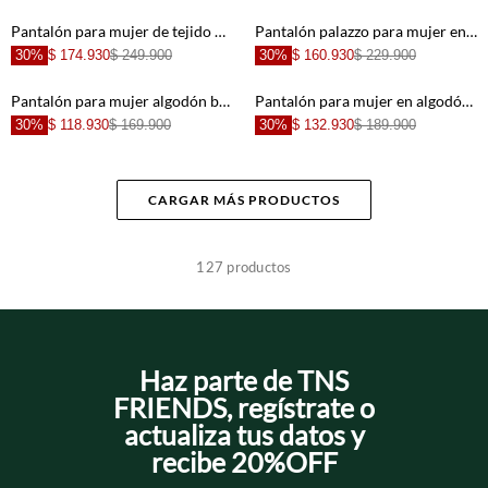
+
+
Pantalón para mujer de tejido fluido marrón palazzo con cintura cruzada
Pantalón palazzo para mujer en tela fluida arena ancho con pliegues frontales
30%
$ 174.930
$ 249.900
30%
$ 160.930
$ 229.900
+
+
Pantalón para mujer algodón beige fit relajado con cintura elástica
Pantalón para mujer en algodón azul cielo fit relajado con bota recta sin puños
30%
$ 118.930
$ 169.900
30%
$ 132.930
$ 189.900
+
+
CARGAR MÁS PRODUCTOS
+
+
127
productos
+
+
+
+
Haz parte de TNS
FRIENDS, regístrate o
actualiza tus datos y
recibe 20%OFF