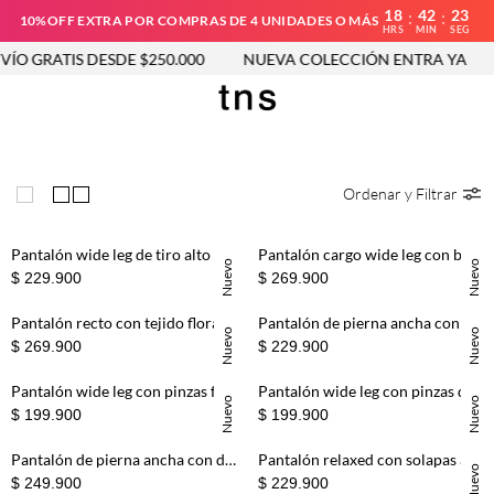
18
42
23
:
:
10%OFF EXTRA POR COMPRAS DE 4 UNIDADES O MÁS
HRS
MIN
SEG
 GRATIS DESDE $250.000
NUEVA COLECCIÓN ENTRA YA
E
Ordenar y Filtrar
Pantalón wide leg de tiro alto con pliegues frontales en lino marrón para mujer
Pantalón cargo wide leg con bolsillos laterales en algodón caqui para mujer
Nuevo
Nuevo
$ 229.900
$ 269.900
Pantalón recto con tejido floral de algodón marrón para mujer
Pantalón de pierna ancha con costuras decorativas en color crudo para mujer
Nuevo
Nuevo
$ 269.900
$ 229.900
Pantalón wide leg con pinzas frontales en beige para mujer
Pantalón wide leg con pinzas delanteras en negro para mujer
Nuevo
Nuevo
$ 199.900
$ 199.900
Pantalón de pierna ancha con doble botonadura frontal en lino beige para mujer
Pantalón relaxed con solapas abotonadas en algodón beige para mujer
Nuevo
$ 249.900
$ 229.900