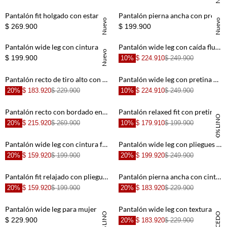
+
+
Pantalón fit holgado con estampado tono sobre tono de algodón beige para mujer
Pantalón pierna ancha con pretina elástica en lino verde salvia para mujer
Nuevo
Nuevo
$ 269.900
$ 199.900
+
+
Pantalón wide leg con cintura de cordón en lino blanco para mujer
Pantalón wide leg con caída fluida en lino azul claro para mujer
Nuevo
$ 199.900
10%
$ 224.910
$ 249.900
+
+
Pantalón recto de tiro alto con paneles decorativos en verde salvia para mujer
Pantalón wide leg con pretina de doble botón de lino café para mujer
20%
$ 183.920
$ 229.900
10%
$ 224.910
$ 249.900
+
+
Pantalón recto con bordado en relieve en algodón crudo para mujer
Pantalón relaxed fit con pretina fruncida en lino blanco para mujer
100% LINO
20%
$ 215.920
$ 269.900
10%
$ 179.910
$ 199.900
+
+
Pantalón wide leg con cintura fruncida en lino beige para mujer
Pantalón wide leg con pliegues frontales en lino beige para mujer
20%
$ 159.920
$ 199.900
20%
$ 199.920
$ 249.900
+
+
Pantalón fit relajado con pliegues frontales de blanco para mujer
Pantalón pierna ancha con cintura de triple botón en gris amarronado para mujer
20%
$ 159.920
$ 199.900
20%
$ 183.920
$ 229.900
+
+
Pantalón wide leg para mujer en lino beige fit holgado con largo tobillero
Pantalón wide leg con textura en relieve en algodón marfil para mujer
100% LINO
$ 229.900
20%
$ 183.920
$ 229.900