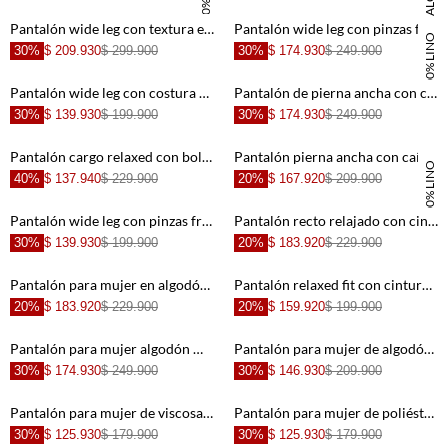
DANIELA SALCEDO
+
+
Pantalón wide leg con textura en relieve en algodón marfil para mujer
Pantalón wide leg con pinzas frontales en lino verde oliva para mujer
100% LINO
30%
$ 209.930
$ 299.900
30%
$ 174.930
$ 249.900
+
+
Pantalón wide leg con costura en rodilla en beige para mujer
Pantalón de pierna ancha con caída fluida en lino beige para mujer
30%
$ 139.930
$ 199.900
30%
$ 174.930
$ 249.900
+
+
Pantalón cargo relaxed con bolsillos dobles en algodón blanco para mujer
Pantalón pierna ancha con caída fluida en lino amarillo para mujer
100% LINO
40%
$ 137.940
$ 229.900
20%
$ 167.920
$ 209.900
+
+
Pantalón wide leg con pinzas frontales en beige para mujer
Pantalón recto relajado con cintura de cordón y ojales metálicos en algodón marrón para mujer
30%
$ 139.930
$ 199.900
20%
$ 183.920
$ 229.900
+
+
Pantalón para mujer en algodón café palazzo con pliegues profundos
Pantalón relaxed fit con cintura deshilachada de algodón beige para mujer
20%
$ 183.920
$ 229.900
20%
$ 159.920
$ 199.900
+
+
Pantalón para mujer algodón marrón fit relajado con costuras utilitarias
Pantalón para mujer de algodón arena fit relaxed con costuras curvas
30%
$ 174.930
$ 249.900
30%
$ 146.930
$ 209.900
+
+
Pantalón para mujer de viscosa marfil fit relajado con textura crinkle
Pantalón para mujer de poliéster beige wide leg con textura arrugada
30%
$ 125.930
$ 179.900
30%
$ 125.930
$ 179.900