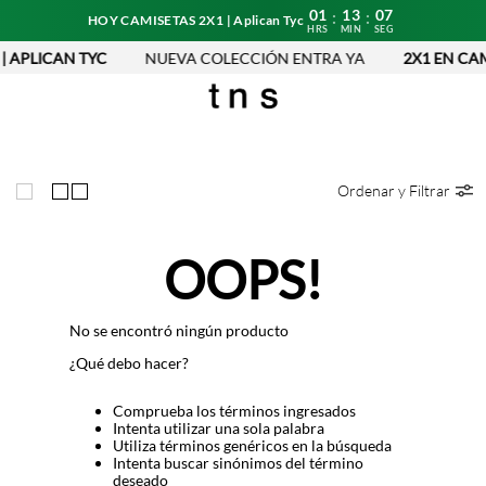
01
13
07
:
:
HOY CAMISETAS 2X1 | Aplican Tyc
HRS
MIN
SEG
| APLICAN TYC
NUEVA COLECCIÓN ENTRA YA
2X1 EN CAM
Ordenar y Filtrar
OOPS!
No se encontró ningún producto
¿Qué debo hacer?
Comprueba los términos ingresados
Intenta utilizar una sola palabra
Utiliza términos genéricos en la búsqueda
Intenta buscar sinónimos del término
deseado