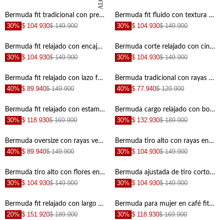
DANIELA SALCEDO
+
+
Bermuda fit tradicional con pretina fruncida en verde menta para mujer
Bermuda fit fluido con textura amarillo pastel para mujer
30%
$ 104.930
$ 149.900
30%
$ 104.930
$ 149.900
+
+
Bermuda fit relajado con encaje de hojas crudo para mujer
Bermuda corte relajado con cinturón lazo en rayas terracota para mujer
30%
$ 104.930
$ 149.900
30%
$ 104.930
$ 149.900
+
+
Bermuda fit relajado con lazo frontal en beige para mujer
Bermuda tradicional con rayas en relieve de terracota para mujer
40%
$ 89.940
$ 149.900
40%
$ 77.940
$ 129.900
+
+
Bermuda fit relajado con estampado floral rojo en poliéster blanco para mujer
Bermuda cargo relajado con bolsillos XL en kaki para mujer
30%
$ 118.930
$ 169.900
30%
$ 132.930
$ 189.900
+
+
Bermuda oversize con rayas verticales en azul para mujer
Bermuda tiro alto con rayas en relieve en poliéster caramelo y crudo para mujer
40%
$ 89.940
$ 149.900
30%
$ 104.930
$ 149.900
+
+
Bermuda tiro alto con flores en relieve de lino azul para mujer
Bermuda ajustada de tiro corto con dobladillo vuelto en algodón blanco crudo para mujer
30%
$ 104.930
$ 149.900
30%
$ 104.930
$ 149.900
+
+
Bermuda fit relajado con largo a la rodilla en algodón azul para mujer
Bermuda para mujer en café fit relajado con pliegues sastre
20%
$ 151.920
$ 189.900
30%
$ 118.930
$ 169.900