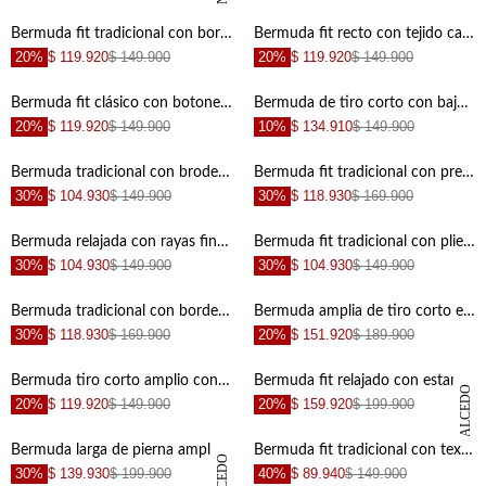
+
+
Bermuda fit tradicional con bordado ojalillo en algodón blanco para mujer
Bermuda fit recto con tejido calado en beige para mujer
20%
$ 119.920
$ 149.900
20%
$ 119.920
$ 149.900
+
+
Bermuda fit clásico con botones laterales en lino café para mujer
Bermuda de tiro corto con bajo desflecado en algodón azul claro para mujer
20%
$ 119.920
$ 149.900
10%
$ 134.910
$ 149.900
+
+
Bermuda tradicional con broderie calado en algodón beige para mujer
Bermuda fit tradicional con pretina cruzada en lino beige para mujer
30%
$ 104.930
$ 149.900
30%
$ 118.930
$ 169.900
+
+
Bermuda relajada con rayas finas y micro motivos en azul para mujer
Bermuda fit tradicional con pliegues frontales suaves rosa claro para mujer
30%
$ 104.930
$ 149.900
30%
$ 104.930
$ 149.900
+
+
Bermuda tradicional con borde calado floral en algodón blanco para mujer
Bermuda amplia de tiro corto en denim para mujer
30%
$ 118.930
$ 169.900
20%
$ 151.920
$ 189.900
+
+
Bermuda tiro corto amplio con ruedo curvo en algodón azul para mujer
Bermuda fit relajado con estampado cebra verde para mujer
DANIELA SALCEDO
20%
$ 119.920
$ 149.900
20%
$ 159.920
$ 199.900
+
+
Bermuda larga de pierna amplia con costuras marcadas en algodón beige para mujer
Bermuda fit tradicional con textura a rayas en rosa pálido para mujer
30%
$ 139.930
$ 199.900
40%
$ 89.940
$ 149.900