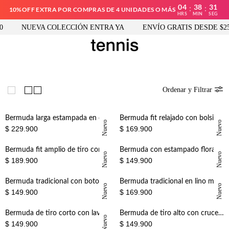
04
38
31
:
:
10%OFF EXTRA POR COMPRAS DE 4 UNIDADES O MÁS
HRS
MIN
SEG
NUEVA COLECCIÓN ENTRA YA
ENVÍO GRATIS DESDE $250.
Ordenar y Filtrar
Bermuda larga estampada en denim para mujer
Bermuda fit relajado con bolsillos laterales en negra para mujer
Nuevo
Nuevo
$ 229.900
$ 169.900
Bermuda fit amplio de tiro corto con estampado floral en algodón beige para mujer
Bermuda con estampado floral en algodón crema para mujer
Nuevo
Nuevo
$ 189.900
$ 149.900
Bermuda tradicional con botonadura frontal blanca para mujer
Bermuda tradicional en lino marrón para mujer
Nuevo
Nuevo
$ 149.900
$ 169.900
Bermuda de tiro corto con lavado vintage en denim para mujer
Bermuda de tiro alto con cruce lateral de botones en verde salvia para mujer
Nuevo
$ 149.900
$ 149.900