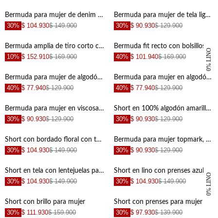
+
+
Bermuda para mujer de denim azul claro fit relajado con ruedo curvo
Bermuda para mujer de tela ligera arena corte relajado con pliegues
30%
$ 104.930
$ 149.900
30%
$ 90.930
$ 129.900
+
+
Bermuda amplia de tiro corto con bolsillos de tapa en algodón amarillo pastel para mujer
Bermuda fit recto con bolsillos frontales con tapa en lino verde oliva para mujer
100% LINO
10%
$ 152.910
$ 169.900
40%
$ 101.940
$ 169.900
+
+
Bermuda para mujer de algodón blanco fit relajado con abertura lateral
Bermuda para mujer en algodón azul cielo fit relajado con pretina elástica ancha
40%
$ 77.940
$ 129.900
40%
$ 77.940
$ 129.900
+
+
Bermuda para mujer en viscosa verde salvia fit relajado con ribete calado
Short en 100% algodón amarillo para mujer
30%
$ 90.930
$ 129.900
30%
$ 90.930
$ 129.900
+
+
Short con bordado floral con textura lisa para mujer
Bermuda para mujer topmark, bermuda tradicional entero
30%
$ 104.930
$ 149.900
30%
$ 90.930
$ 129.900
+
+
Short en tela con lentejuelas para mujer
Short en lino con prenses azul para mujer
100% LINO
30%
$ 104.930
$ 149.900
30%
$ 104.930
$ 149.900
+
+
Short con brillo para mujer
Short con prenses para mujer
30%
$ 111.930
$ 159.900
30%
$ 97.930
$ 139.900