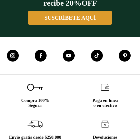
mientras que los estampados cambian el ánimo del outfit con solo
recibe 20%OFF
ponértelo. Y si el lugar es más fresco o te quedas hasta tarde, una
capa ligera puede cambiar la sensación; mira
chaquetas para mujer
como complemento práctico para la noche.
SUSCRÍBETE AQUÍ
Escotes y mangas para jugar con tu estilo
Hay días para llevar strapless, otros para tiras, y otros para una
manga única que se vuelve el detalle protagonista. Lo clave es que
el vestido se sienta estable y te deje moverte: bailar, sentarte,
caminar y volver a casa sin estar pendiente de acomodarte a cada
rato. Si te gusta sumar una tercera pieza con caída y un toque más
relajado, explora
chalecos y kimonos
y arma un look que funcione
desde la cena hasta el after.
Largos y volúmenes que cambian la intención
Un midi te sirve para un plan que mezcla foto, comida y
conversación; un corto es ideal cuando vas de la U al encuentro y no
quieres cambiarte dos veces; y un largo te acompaña cuando el
Compra 100%
Paga en línea
evento es más formal. Si te provoca variar la silueta sin salirte del
Segura
o en efectivo
mood de noche, puedes alternar con
faldas para mujer
y lograr
combinaciones diferentes con piezas que ya tienes.
Color, estampados y detalles que se notan
Los tonos neutros te ayudan a repetir el vestido en planes distintos,
Envío gratis desde $250.000
Devoluciones
y los estampados aportan personalidad cuando quieres que la prenda