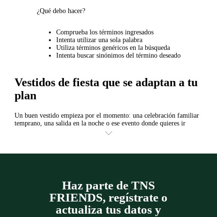
¿Qué debo hacer?
Comprueba los términos ingresados
Intenta utilizar una sola palabra
Utiliza términos genéricos en la búsqueda
Intenta buscar sinónimos del término deseado
Vestidos de fiesta que se adaptan a tu
plan
Un buen vestido empieza por el momento: una celebración familiar
temprano, una salida en la noche o ese evento donde quieres ir
cómoda y segura. En esta colección encuentras siluetas con tiras,
strapless, manga sisa o de una sola manga, además de opciones con
bordado o toques de brillo cuando el plan pide algo más especial. Si
quieres ampliar la búsqueda por cortes y estilos, también puedes
explorar
vestidos para mujer
y comparar cuál te acompaña mejor de
principio a fin.
Haz parte de TNS
Para elegir, piensa en el largo que más te funciona: corto cuando
quieres movimiento, midi para un balance entre formal y relajado, o
FRIENDS, regístrate o
largo cuando buscas presencia sin recargar. Los colores como negro,
actualiza tus datos y
blanco o beige te dan libertad para repetirlo en distintos planes,