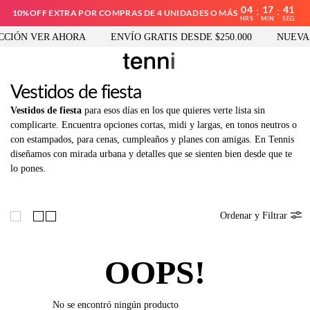
04
17
40
:
:
10%OFF EXTRA POR COMPRAS DE 4 UNIDADES O MÁS
HRS
MIN
SEG
CIÓN VER AHORA
ENVÍO GRATIS DESDE $250.000
NUEVA 
Vestidos de fiesta
Vestidos de fiesta
para esos días en los que quieres verte lista sin
complicarte. Encuentra opciones cortas, midi y largas, en tonos neutros o
con estampados, para cenas, cumpleaños y planes con amigas. En Tennis
diseñamos con mirada urbana y detalles que se sienten bien desde que te
lo pones.
Ordenar y Filtrar
OOPS!
No se encontró ningún producto