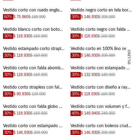
Vestido corto con ruedo englobado crudo para mujer
Vestido negro corto en tela bordada para mujer
60%
$ 75.960
$ 189.900
30%
$ 146.930
$ 209.900
+
+
Vestido blanco corto con botones para mujer
Vestido corto negro con falda globo para mujer
30%
$ 118.930
$ 169.900
30%
$ 118.930
$ 169.900
+
+
Vestido estampado corto strapless para mujer
Vestido corto en 100% lino negro para mujer
100% LINO
30%
$ 118.930
$ 169.900
30%
$ 146.930
$ 209.900
+
+
Vestido corto con falda abombachada para mujer
Vestido corto con estampado de peces para mujer
30%
$ 118.930
$ 169.900
30%
$ 132.930
$ 189.900
+
+
Vestido corto strapless con falda globo café para mujer
Vestido corto con diseño a rayas con diseño limpio para mujer
30%
$ 90.930
$ 129.900
30%
$ 118.930
$ 169.900
+
+
Vestido corto con falda globo negro para mujer
Vestido corto con volumen y falda tejida negro para mujer
30%
$ 118.930
$ 169.900
40%
$ 149.940
$ 249.900
+
+
Vestido corto con estampado negro para mujer
Vestido corto con boleros crudo con detalle fruncido para mujer con acabado suave
30%
$ 146.930
$ 209.900
30%
$ 146.930
$ 209.900