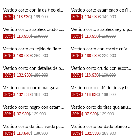
+
+
Vestido corto con falda tipo globo y flores en relieve para mujer
Vestido corto estampado de flores multicolor para mujer
30%
$ 118.930
$ 169.900
30%
$ 104.930
$ 149.900
+
+
Vestido corto strapless crudo con textura suave para mujer
Vestido corto strapless negro para mujer
30%
$ 118.930
$ 169.900
30%
$ 118.930
$ 169.900
+
+
Vestido corto en tejido de flores para mujer
Vestido corto con escote en V crudo con textura lisa para mujer
30%
$ 188.930
$ 269.900
30%
$ 160.930
$ 229.900
+
+
Vestido corto con detalles de brillo verde para mujer
Vestido corto crudo con escote en V para mujer
30%
$ 132.930
$ 189.900
30%
$ 118.930
$ 169.900
+
+
Vestido crudo corto manga larga para mujer
Vestido corto café de tiras y bolero en ruedo para mujer
30%
$ 132.930
$ 189.900
30%
$ 118.930
$ 169.900
+
+
Vestido corto negro con estampado tono a tono para mujer
Vestido corto de tiras que anudan en hombro negro para mujer
30%
$ 97.930
$ 139.900
30%
$ 97.930
$ 139.900
+
+
Vestido corto de tiras verde para mujer
Vestido corto bordado blanco para mujer
40%
$ 113.940
$ 189.900
30%
$ 132.930
$ 189.900