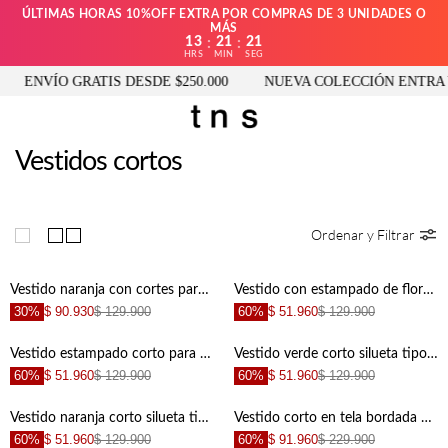
ÚLTIMAS HORAS 10%OFF EXTRA POR COMPRAS DE 3 UNIDADES O
MÁS
13
21
20
:
:
HRS
MIN
SEG
VÍO GRATIS DESDE $250.000
NUEVA COLECCIÓN ENTRA YA
Vestidos cortos
Ordenar y Filtrar
Vestido naranja con cortes para mujer
Vestido con estampado de flores corto para mujer
30%
$ 90.930
$ 129.900
60%
$ 51.960
$ 129.900
Vestido estampado corto para mujer
Vestido verde corto silueta tipo A para mujer
60%
$ 51.960
$ 129.900
60%
$ 51.960
$ 129.900
Vestido naranja corto silueta tipo A para mujer
Vestido corto en tela bordada para mujer
60%
$ 51.960
$ 129.900
60%
$ 91.960
$ 229.900