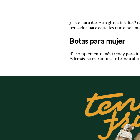
¿Lista para darle un giro a tus días?
pensados para aquellas que aman mar
Botas para mujer
¡El complemento más trendy para tus o
Además, su estructura te brinda altu
animal print en tonos plateados, neut
Botines para mujer
¡Tu armario solo estará completo cu
lateral para que sea fácil calzarlos.
aspecto elegante y a la moda, nuestr
En nuestra colección de
zapatos par
sobrio impecable, sino que los hace 
Entonces, ¿por qué esperar para lleva