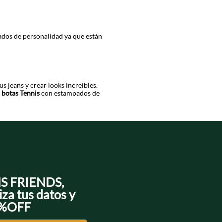
gados de personalidad ya que están
s jeans y crear looks increíbles.
s
botas Tennis
con estampados de
 tacón de altura media y cierre
ctacular. Ya sea que busques un
el cual no sólo les aporta un aspecto
NS FRIENDS,
iza tus datos y
0%OFF