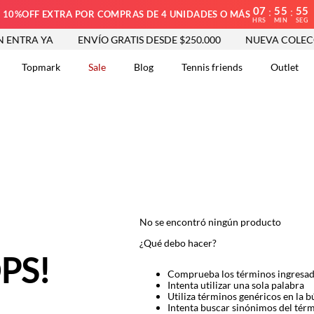
07
55
55
:
:
10%OFF EXTRA POR COMPRAS DE 4 UNIDADES O MÁS
HRS
MIN
SEG
NTRA YA
ENVÍO GRATIS DESDE $250.000
NUEVA COLECCI
Topmark
Sale
Blog
Tennis friends
Outlet
DOS
No se encontró ningún producto
¿Qué debo hacer?
PS!
Comprueba los términos ingresa
Intenta utilizar una sola palabra
Utiliza términos genéricos en la 
Intenta buscar sinónimos del tér