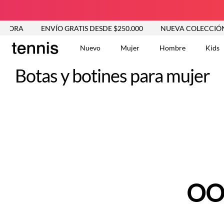
HORA
ENVÍO GRATIS DESDE $250.000
NUEVA COLECCIÓN E
Nuevo
Mujer
Hombre
Kids
Botas y botines para mujer
TÉRMINOS MÁS BUSCA
Tshirts
1
.
Vestidos
2
.
Jeans Mujer
3
.
Blusas
4
.
Chaleco
5
.
Falda
6
.
Chaqueta
7
.
OO
Vestido
8
.
Short
9
.
Camisetas Mujer
10
.