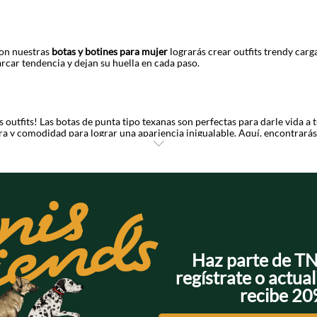
 con nuestras
botas y botines para mujer
lograrás crear outfits trendy car
car tendencia y dejan su huella en cada paso.
utfits! Las botas de punta tipo texanas son perfectas para darle vida a tu
ra y comodidad para lograr una apariencia inigualable. Aquí, encontrará
ros y nude, ideales para outfits de tendencia boho chic.
ando guardes en él tus
botines Tennis
! Algunos traen costuras en la suela,
 Con shorts, faldas, vestidos o bermudas, lograrás un look moderno y espe
o calzado está hecho para hacer mix and match con tu ropa.
a mujer
incluímos piezas confeccionadas en cuero vacuno de alta calidad, 
Haz parte de T
muy resistentes.
regístrate o actual
r tu calzado preferido? ¡Eleva tu street style con Tennis!
recibe 2