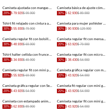
+
+
Camiseta ajustada con mangas acampanadas en negro para mujer
Camiseta básica de ajuste cómodo para hombre
20%
$ 79.920
$ 99.900
30%
$ 62.930
$ 89.900
+
+
Tshirt fit relajado con cintura acanalada en algodón durazno para mujer
Camiseta para mujer poliéster blanco manga larga texturizada
30%
$ 55.930
$ 79.900
30%
$ 90.930
$ 129.900
+
+
Camiseta regular fit con bolsillo y mini gráfico de algodón blanco para hombre
Camiseta regular fit con mensaje frontal en algodón blanco para hombre
30%
$ 48.930
$ 69.900
20%
$ 63.920
$ 79.900
+
+
Tshirt halter ceñida con frunce central en algodón blanco para mujer
Camiseta regular fit con micrográfico urbano en algodón gris para hombre
30%
$ 34.930
$ 49.900
30%
$ 38.430
$ 54.900
+
+
Camiseta regular fit con mini print en algodón rosa para hombre
Camiseta gráfica regular con mini moto en mezcla de algodón gris para hombre
20%
$ 55.920
$ 69.900
20%
$ 43.920
$ 54.900
+
+
Camiseta gráfica regular con Service Ace en mezcla de algodón azul marino para hombre
Camiseta fit regular con mini gráfico en algodón blanco para hombre
20%
$ 43.920
$ 54.900
20%
$ 43.920
$ 54.900
+
+
Camiseta con estampado animal print para mujer
Camiseta regular fit con mini gráfico al pecho en algodón blanco para hombre
30%
$ 62.930
$ 89.900
20%
$ 43.920
$ 54.900