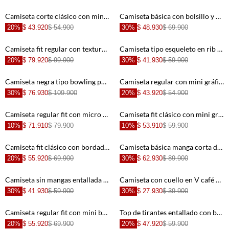
+
+
Camiseta corte clásico con mini gráfico de copa en algodón azul marino para hombre
Camiseta básica con bolsillo y estampado gris para hombre
20%
$ 43.920
$ 54.900
30%
$ 48.930
$ 69.900
+
+
Camiseta fit regular con textura waffle en algodón mostaza para hombre
Camiseta tipo esqueleto en rib gris para mujer
20%
$ 79.920
$ 99.900
30%
$ 41.930
$ 59.900
+
+
Camiseta negra tipo bowling para mujer
Camiseta regular con mini gráfico al pecho de algodón blanco para hombre
30%
$ 76.930
$ 109.900
20%
$ 43.920
$ 54.900
+
+
Camiseta regular fit con micro texto en algodón crema para hombre
Camiseta fit clásico con mini gráfico en algodón blanco para hombre
10%
$ 71.910
$ 79.900
10%
$ 53.910
$ 59.900
+
+
Camiseta fit clásico con bordado mini de auto en algodón beige para hombre
Camiseta básica manga corta de silueta entallada para hombre
20%
$ 55.920
$ 69.900
30%
$ 62.930
$ 89.900
+
+
Camiseta sin mangas entallada con escote redondeado amplio de algodón blanco para mujer
Camiseta con cuello en V café con estructura suave para mujer
30%
$ 41.930
$ 59.900
30%
$ 27.930
$ 39.900
+
+
Camiseta regular fit con mini bordado en algodón azul marino para hombre
Top de tirantes entallado con bajo en pico en algodón marfil para mujer
20%
$ 55.920
$ 69.900
20%
$ 47.920
$ 59.900