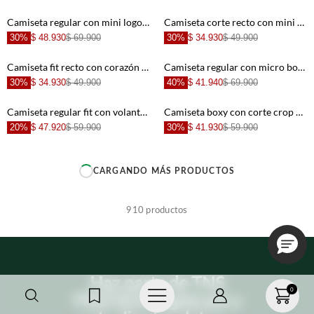
+
+
Camiseta regular con mini logo tenístico en algodón beige para niño
Camiseta corte recto con mini bordado de cactus en algodón verde menta para niña
30%
$ 48.930
$ 69.900
30%
$ 34.930
$ 49.900
+
+
Camiseta fit recto con corazón estampado en algodón beige para niña
Camiseta regular con micro bordado en algodón beige para niño
30%
$ 34.930
$ 49.900
40%
$ 41.940
$ 69.900
+
+
Camiseta regular fit con volantes en algodón verde menta para niña
Camiseta boxy con corte crop en algodón color arena para mujer
20%
$ 47.920
$ 59.900
30%
$ 41.930
$ 59.900
+
+
CARGANDO MÁS PRODUCTOS
+
+
910
productos
+
+
Haz parte de TNS
+
+
0
FRIENDS, regístrate o