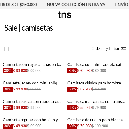
ESDE $250.000
NUEVA COLECCIÓN ENTRA YA
ENVÍO GRAT
Sale | camisetas
Ordenar y Filtrar
Camiseta con rayas anchas en terracota para mujer
Camiseta con mini raqueta café para hombre
30%
$ 69.930
$ 99.900
30%
$ 62.930
$ 89.900
Camiseta jersey con mini aplique blanca para hombre
Camiseta clásica para hombre
30%
$ 48.930
$ 69.900
30%
$ 62.930
$ 89.900
Camiseta básica con raqueta gris para hombre
Camiseta manga sisa con transparencia crudo para mujer
30%
$ 69.930
$ 99.900
30%
$ 55.930
$ 79.900
Camiseta regular con bolsillo y gráfico de peces de algodón azul marino para hombre
Camiseta de cuello polo blanca para hombre
30%
$ 48.930
$ 69.900
30%
$ 76.930
$ 109.900