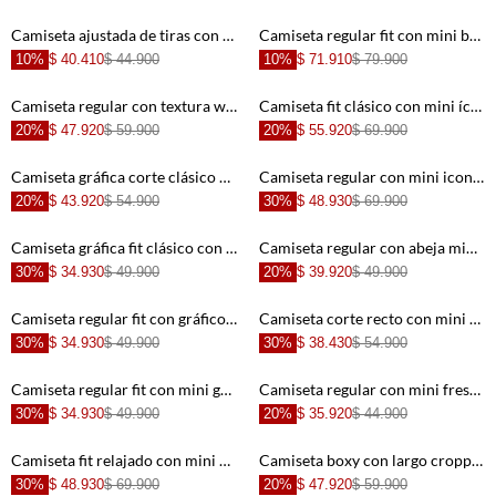
+
+
Camiseta ajustada de tiras con bordado de bandera de Colombia en blanco para mujer
Camiseta regular fit con mini bordado en algodón azul marino para hombre
10%
$ 40.410
$ 44.900
10%
$ 71.910
$ 79.900
+
+
Camiseta regular con textura waffle de algodón camel para niño
Camiseta fit clásico con mini ícono de tenis en algodón verde salvia para niño
20%
$ 47.920
$ 59.900
20%
$ 55.920
$ 69.900
+
+
Camiseta gráfica corte clásico con mini perro en algodón blanco para hombre
Camiseta regular con mini icono de tenis en algodón azul para niño
20%
$ 43.920
$ 54.900
30%
$ 48.930
$ 69.900
+
+
Camiseta gráfica fit clásico con Just Roll Chill Vibes de algodón azul marino para niño
Camiseta regular con abeja mini en algodón beige para niña
30%
$ 34.930
$ 49.900
20%
$ 39.920
$ 49.900
+
+
Camiseta regular fit con gráfico mini golf en algodón beige para niño
Camiseta corte recto con mini taza gráfica en algodón blanco para hombre
30%
$ 34.930
$ 49.900
30%
$ 38.430
$ 54.900
+
+
Camiseta regular fit con mini gráfico Chill Vibes en algodón marfil para niño
Camiseta regular con mini fresa en algodón crema para niña
30%
$ 34.930
$ 49.900
20%
$ 35.920
$ 44.900
+
+
Camiseta fit relajado con mini cerezas en algodón crema para niña
Camiseta boxy con largo cropped en algodón blanco para mujer
30%
$ 48.930
$ 69.900
20%
$ 47.920
$ 59.900