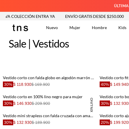
ÚLTIMA
CCIÓN ENTRA YA
ENVÍO GRATIS DESDE $250.000
NUEVA 
Nuevo
Mujer
Hombre
Kids
Sale | Vestidos
TÉRMINOS MÁS BUSCA
Tshirts
1
.
Vestido corto con falda globo en algodón marrón estampado para mujer
Vestidos
2
.
30%
$ 118.930
$ 169.900
40%
$ 149.940
Jeans Mujer
3
.
Blusas
Vestido corto en 100% lino negro para mujer
4
.
Vestido corto b
100% LINO
30%
$ 146.930
$ 209.900
30%
$ 132.930
Chaleco
5
.
Falda
6
.
Vestido mini strapless con falda cruzada con amarre en terracota para mujer
Vestido
30%
$ 132.930
$ 189.900
7
.
20%
$ 199.920