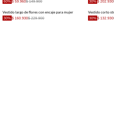
60%
$ 59.960
$ 149.900
30%
$ 202.930
Vestido largo de flores con encaje para mujer
30%
$ 160.930
$ 229.900
30%
$ 132.930
Vestido corto con boleros crudo con detalle fruncido para mujer de silueta ajustada
Vestido corto e
30%
$ 118.930
$ 169.900
30%
$ 132.930
Vestido corto con escote en V crudo con textura lisa para mujer
Vestido para muj
30%
$ 160.930
$ 229.900
30%
$ 188.930
Vestido corto con lentejuelas para mujer
Vestido corto de
30%
$ 209.930
$ 299.900
60%
$ 47.960
$