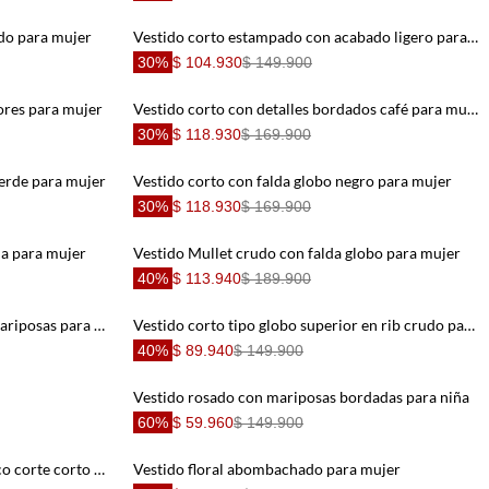
udo para mujer
Vestido corto estampado con acabado ligero para mujer
30%
$ 104.930
$ 149.900
ores para mujer
Vestido corto con detalles bordados café para mujer
30%
$ 118.930
$ 169.900
verde para mujer
Vestido corto con falda globo negro para mujer
30%
$ 118.930
$ 169.900
da para mujer
Vestido Mullet crudo con falda globo para mujer
40%
$ 113.940
$ 189.900
Vestido corto con estampado de mariposas para niña
Vestido corto tipo globo superior en rib crudo para niña
40%
$ 89.940
$ 149.900
Vestido rosado con mariposas bordadas para niña
60%
$ 59.960
$ 149.900
Vestido para niña de algodón blanco corte corto con bordado de palmeras
Vestido floral abombachado para mujer