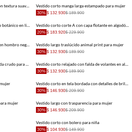
Vestido largo con boleros crudo con textura suave para mujer
Vestido corto manga larga estampado para mujer
30%
$ 132.930
$ 189.900
Vestido largo fluido con estampado botánico en lino beige para mujer
Vestido corto corte A con capa flotante en algodón blanco para mujer
20%
$ 183.920
$ 229.900
Vestido corto de tiras que anudan en hombro negro para mujer
Vestido largo traslúcido animal print para mujer
30%
$ 132.930
$ 189.900
Vestido largo tipo lino con tela tejida crudo para mujer
Vestido corto relajado con falda de volantes en algodón crudo para mujer
30%
$ 132.930
$ 189.900
 mujer
Vestido corto en tela bordada con detalles de brillo para mujer
30%
$ 146.930
$ 209.900
para mujer
Vestido largo con trasparencia para mujer
30%
$ 146.930
$ 209.900
Vestido corto con bolero para niña
30%
$ 104.930
$ 149.900