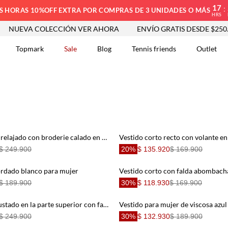
17
:
S HORAS 10%OFF EXTRA POR COMPRAS DE 3 UNIDADES O MÁS
HRS
COLECCIÓN VER AHORA
ENVÍO GRATIS DESDE $250.000
N
Topmark
Sale
Blog
Tennis friends
Outlet
DOS
Vestido corto fit relajado con broderie calado en algodón durazno para mujer
$ 249.900
20%
$ 135.920
$ 169.900
ordado blanco para mujer
Vestido corto con falda abombach
$ 189.900
30%
$ 118.930
$ 169.900
Vestido corto ajustado en la parte superior con falda amplia en algodón blanco para mujer
$ 249.900
30%
$ 132.930
$ 189.900