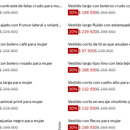
Vestido largo en contraste de telas crudo para mujer
$ 199.900
30%
$ 188.930
$ 269.900
Vestido corto relajado con frunce lateral y volante en encaje verde oliva para mujer
$ 229.900
20%
$ 239.920
$ 299.900
 con bolero café para mujer
$ 169.900
30%
$ 97.930
$ 139.900
 con bolero rosado para mujer
$ 169.900
30%
$ 188.930
$ 269.900
a larga para mujer
Vestido corto con cuello alto para
$ 209.900
30%
$ 132.930
$ 189.900
 animal print para mujer
Vestido corto en encaje vinotinto 
$ 229.900
30%
$ 132.930
$ 189.900
ejuelas negro para mujer
Vestido con flecos para mujer
$ 299.900
30%
$ 188.930
$ 269.900