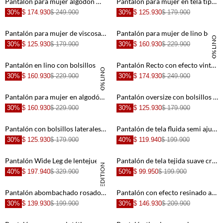
Pantalón para mujer algodón marrón fit relajado con costuras utilitarias
Pantalón para mujer en tela tipo lino beige fit amplio con cruce asimétrico
30%
$ 174.930
$ 249.900
30%
$ 125.930
$ 179.900
+
+
Pantalón para mujer de viscosa beige recto con rayas finas
Pantalón para mujer de lino beige pierna ancha con pliegues frontales
100% LINO
30%
$ 125.930
$ 179.900
30%
$ 160.930
$ 229.900
+
+
Pantalón en lino con bolsillos naranja para mujer
Pantalón Recto con efecto vintage para mujer
100% LINO
30%
$ 160.930
$ 229.900
30%
$ 174.930
$ 249.900
+
+
Pantalón para mujer en algodón café corte recto relajado con bolsillos laterales
Pantalón oversize con bolsillos para mujer
30%
$ 160.930
$ 229.900
30%
$ 125.930
$ 179.900
+
+
Pantalón con bolsillos laterales negro para mujer
Pantalón de tela fluida semi ajustada negro para mujer
30%
$ 125.930
$ 179.900
40%
$ 119.940
$ 199.900
+
+
Pantalón Wide Leg de lentejuelas negro para mujer
Pantalón de tela tejida suave crudo para mujer
SPECIAL EDITION
40%
$ 197.940
$ 329.900
50%
$ 99.950
$ 199.900
+
+
Pantalón abombachado rosado para mujer
Pantalón con efecto resinado animal print negro para mujer
30%
$ 139.930
$ 199.900
30%
$ 146.930
$ 209.900
+
+