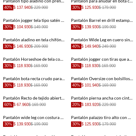
Pantalón tipo aladino con prenses para mujer
Pantalón para anudar en bota café para mujer
40%
$ 137.940
$ 229.900
30%
$ 125.930
$ 179.900
+
+
Pantalón jogger tela tipo satén rosada para mujer
Pantalón Barrel en drill estampado para mujer
30%
$ 104.930
$ 149.900
30%
$ 139.930
$ 199.900
+
+
Pantalón aladino en tela chifón verde para mujer
Pantalón Wide Leg en cuero sintético crudo para mujer
30%
$ 146.930
$ 209.900
40%
$ 149.940
$ 249.900
+
+
Pantalón Horseshoe de tela con caída crudo para mujer
Pantalón jogger con tiras que anudan negro para mujer
30%
$ 118.930
$ 169.900
30%
$ 118.930
$ 169.900
+
+
Pantalón bota recta crudo para mujer
Pantalón Oversize con bolsillos tipo cargo para mujer
30%
$ 118.930
$ 169.900
40%
$ 101.940
$ 169.900
+
+
Pantalón Recto de tejido abierto crudo para mujer
Pantalón pierna ancha con cintura de triple botón en gris amarronado para mujer
60%
$ 67.960
$ 169.900
20%
$ 183.920
$ 229.900
+
+
Pantalón wide leg con costura en rodilla en beige para mujer
Pantalón palazzo tiro alto con pliegues frontales en poliéster beige para mujer
30%
$ 139.930
$ 199.900
30%
$ 125.930
$ 179.900
+
+