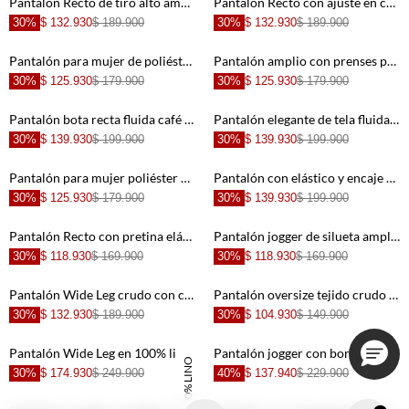
Pantalón Recto de tiro alto amarillo para mujer
Pantalón Recto con ajuste en costado naranja para mujer
30%
$ 132.930
$ 189.900
30%
$ 132.930
$ 189.900
+
+
Pantalón para mujer de poliéster beige Wide leg con lazo frontal efecto pareo
Pantalón amplio con prenses para mujer
30%
$ 125.930
$ 179.900
30%
$ 125.930
$ 179.900
+
+
Pantalón bota recta fluida café para mujer
Pantalón elegante de tela fluida negro para mujer
30%
$ 139.930
$ 199.900
30%
$ 139.930
$ 199.900
+
+
Pantalón para mujer poliéster blanco jogger bordado floral
Pantalón con elástico y encaje en bota café para mujer
30%
$ 125.930
$ 179.900
30%
$ 139.930
$ 199.900
+
+
Pantalón Recto con pretina elástica rosado para mujer
Pantalón jogger de silueta amplia rosado para mujer
30%
$ 118.930
$ 169.900
30%
$ 118.930
$ 169.900
+
+
Pantalón Wide Leg crudo con caída natural para mujer
Pantalón oversize tejido crudo para mujer
30%
$ 132.930
$ 189.900
30%
$ 104.930
$ 149.900
+
+
Pantalón Wide Leg en 100% lino con tablas crudo para mujer
Pantalón jogger con bordado a tono crudo para mujer
100% LINO
30%
$ 174.930
$ 249.900
40%
$ 137.940
$ 229.900
+
+