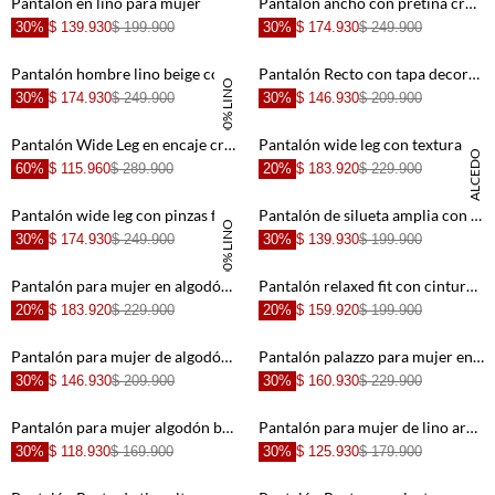
Pantalón en lino para mujer
Pantalón ancho con pretina cruzada crudo para mujer
30%
$ 139.930
$ 199.900
30%
$ 174.930
$ 249.900
+
+
Pantalón hombre lino beige con corte cónico al tobillo
Pantalón Recto con tapa decorativa crudo con textura suave para mujer
100% LINO
30%
$ 174.930
$ 249.900
30%
$ 146.930
$ 209.900
+
+
Pantalón Wide Leg en encaje crudo para mujer
Pantalón wide leg con textura en relieve en algodón marfil para mujer
DANIELA SALCEDO
60%
$ 115.960
$ 289.900
20%
$ 183.920
$ 229.900
+
+
Pantalón wide leg con pinzas frontales en lino verde oliva para mujer
Pantalón de silueta amplia con textura de hojas blanco para muje
100% LINO
30%
$ 174.930
$ 249.900
30%
$ 139.930
$ 199.900
+
+
Pantalón para mujer en algodón café palazzo con pliegues profundos
Pantalón relaxed fit con cintura deshilachada de algodón beige para mujer
20%
$ 183.920
$ 229.900
20%
$ 159.920
$ 199.900
+
+
Pantalón para mujer de algodón arena fit relaxed con costuras curvas
Pantalón palazzo para mujer en tela fluida arena ancho con pliegues frontales
30%
$ 146.930
$ 209.900
30%
$ 160.930
$ 229.900
+
+
Pantalón para mujer algodón beige fit relajado con cintura elástica
Pantalón para mujer de lino arena palazzo con pliegues frontales
30%
$ 118.930
$ 169.900
30%
$ 125.930
$ 179.900
+
+