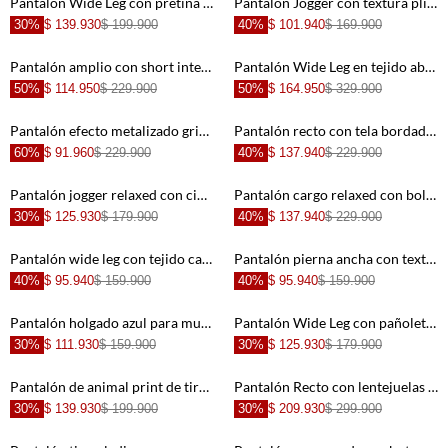
Pantalón Wide Leg con pretina elástica café con acabado natural para mujer
Pantalón Jogger con textura plisada crudo para mujer
30%
$ 139.930
$ 199.900
40%
$ 101.940
$ 169.900
Pantalón amplio con short interno crudo para mujer
Pantalón Wide Leg en tejido abierto crudo para mujer
50%
$ 114.950
$ 229.900
50%
$ 164.950
$ 329.900
+
+
Pantalón efecto metalizado gris para mujer
Pantalón recto con tela bordada en algodón blanco para mujer
60%
$ 91.960
$ 229.900
40%
$ 137.940
$ 229.900
+
+
Pantalón jogger relaxed con cintura smock en poliéster beige rayado para mujer
Pantalón cargo relaxed con bolsillos dobles en algodón blanco para mujer
30%
$ 125.930
$ 179.900
40%
$ 137.940
$ 229.900
+
+
Pantalón wide leg con tejido calado en color crema para mujer
Pantalón pierna ancha con textura calada en poliéster blanco para mujer
40%
$ 95.940
$ 159.900
40%
$ 95.940
$ 159.900
+
+
Pantalón holgado azul para mujer
Pantalón Wide Leg con pañoleta para mujer
30%
$ 111.930
$ 159.900
30%
$ 125.930
$ 179.900
+
+
Pantalón de animal print de tiro bajo para mujer
Pantalón Recto con lentejuelas para mujer
30%
$ 139.930
$ 199.900
30%
$ 209.930
$ 299.900
+
+