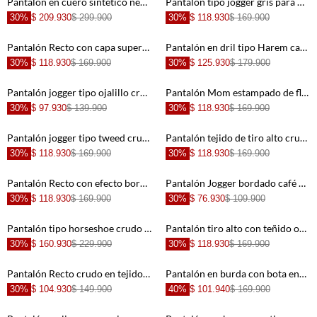
Pantalón en cuero sintético negro para mujer
Pantalón tipo jogger gris para mujer
30%
$ 209.930
$ 299.900
30%
$ 118.930
$ 169.900
+
+
Pantalón Recto con capa superpuesta gris para mujer
Pantalón en dril tipo Harem café para mujer
30%
$ 118.930
$ 169.900
30%
$ 125.930
$ 179.900
+
+
Pantalón jogger tipo ojalillo crudo para mujer
Pantalón Mom estampado de flores para mujer
30%
$ 97.930
$ 139.900
30%
$ 118.930
$ 169.900
+
+
Pantalón jogger tipo tweed crudo para mujer
Pantalón tejido de tiro alto crudo para mujer
30%
$ 118.930
$ 169.900
30%
$ 118.930
$ 169.900
+
+
Pantalón Recto con efecto bordado blanco para mujer
Pantalón Jogger bordado café para mujer
30%
$ 118.930
$ 169.900
30%
$ 76.930
$ 109.900
+
+
Pantalón tipo horseshoe crudo para mujer
Pantalón tiro alto con teñido overdye verde para mujer
30%
$ 160.930
$ 229.900
30%
$ 118.930
$ 169.900
+
+
Pantalón Recto crudo en tejido de punto para mujer
Pantalón en burda con bota enresortada crudo para mujer
30%
$ 104.930
$ 149.900
40%
$ 101.940
$ 169.900
+
+