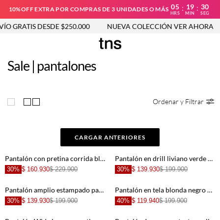
05
19
30
:
:
10%OFF EXTRA POR COMPRAS DE 3 UNIDADES O MÁS
HRS
MIN
SEG
 GRATIS DESDE $250.000
NUEVA COLECCIÓN VER AHORA
Sale | pantalones
Ordenar y Filtrar
CARGAR ANTERIORES
Pantalón con pretina corrida blanco para mujer
Pantalón en drill liviano verde para mujer
30%
$ 160.930
$ 229.900
30%
$ 139.930
$ 199.900
Pantalón amplio estampado para mujer
Pantalón en tela blonda negro para mujer
30%
$ 139.930
$ 199.900
40%
$ 119.940
$ 199.900