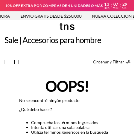
13
07
29
:
:
10%OFF EXTRA POR COMPRAS DE 4 UNIDADES O MÁS
HRS
MIN
SEG
ORA
ENVÍO GRATIS DESDE $250.000
NUEVA COLECCIÓN E
Sale | Accesorios para hombre
Ordenar y Filtrar
OOPS!
No se encontró ningún producto
¿Qué debo hacer?
Comprueba los términos ingresados
Intenta utilizar una sola palabra
Utiliza términos genéricos en la búsqueda