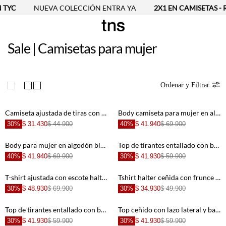
TYC
NUEVA COLECCIÓN ENTRA YA
2X1 EN CAMISETAS - RE
Sale | Camisetas para mujer
Ordenar y Filtrar
Camiseta ajustada de tiras con bordado de bandera de Colombia en blanco para mujer
Body camiseta para mujer en algodón beige fit ceñido acanalado
30%
$ 31.430
$ 44.900
40%
$ 41.940
$ 69.900
Body para mujer en algodón blanco fit ajustado con canalé
Top de tirantes entallado con bajo pico asimétrico en algodón marrón para mujer
40%
$ 41.940
$ 69.900
30%
$ 41.930
$ 59.900
T-shirt ajustada con escote halter en algodón crema para mujer
Tshirt halter ceñida con frunce central en algodón blanco para mujer
30%
$ 48.930
$ 69.900
30%
$ 34.930
$ 49.900
Top de tirantes entallado con bajo en pico en algodón marfil para mujer
Top ceñido con lazo lateral y bajo asimétrico en punto acanalado camel para mujer
30%
$ 41.930
$ 59.900
30%
$ 41.930
$ 59.900