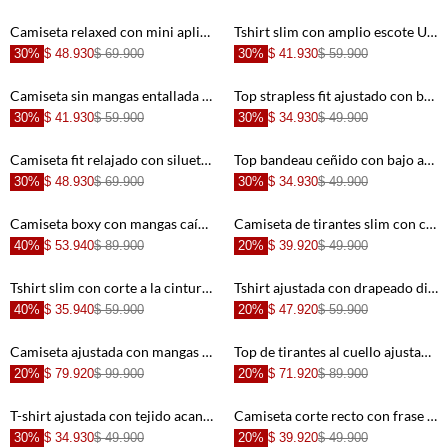
+
+
Camiseta relaxed con mini aplique en de algodón blanco para mujer
Tshirt slim con amplio escote U de algodón café para mujer
30%
$ 48.930
$ 69.900
30%
$ 41.930
$ 59.900
+
+
Camiseta sin mangas entallada con escote redondeado amplio de algodón blanco para mujer
Top strapless fit ajustado con bajo en pico en canalé azul claro para mujer
30%
$ 41.930
$ 59.900
30%
$ 34.930
$ 49.900
+
+
Camiseta fit relajado con silueta boxy corta en algodón terracota para mujer
Top bandeau ceñido con bajo asimétrico en canalé blanco para mujer
30%
$ 48.930
$ 69.900
30%
$ 34.930
$ 49.900
+
+
Camiseta boxy con mangas caídas en marfil para mujer
Camiseta de tirantes slim con canalé en algodón blanco para mujer
40%
$ 53.940
$ 89.900
20%
$ 39.920
$ 49.900
+
+
Tshirt slim con corte a la cintura en algodón terracota para mujer
Tshirt ajustada con drapeado diagonal en lino beige para mujer
40%
$ 35.940
$ 59.900
20%
$ 47.920
$ 59.900
+
+
Camiseta ajustada con mangas acampanadas en negro para mujer
Top de tirantes al cuello ajustado con escote cruzado en beige para mujer
20%
$ 79.920
$ 99.900
20%
$ 71.920
$ 89.900
+
+
T-shirt ajustada con tejido acanalado de algodón beige para mujer
Camiseta corte recto con frase Champagne treatment en algodón blanco para mujer
30%
$ 34.930
$ 49.900
20%
$ 39.920
$ 49.900