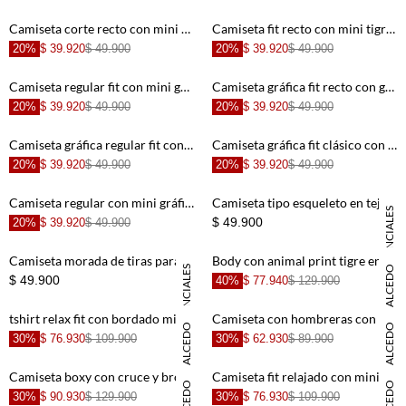
+
+
Camiseta corte recto con mini grafico en algodón marrón chocolate para mujer
Camiseta fit recto con mini tigre en algodón blanco para mujer
20%
$ 39.920
$ 49.900
20%
$ 39.920
$ 49.900
+
+
Camiseta regular fit con mini gráfico al pecho de algodón café para mujer
Camiseta gráfica fit recto con gráfico Keep It Salty en algodón beige para mujer
20%
$ 39.920
$ 49.900
20%
$ 39.920
$ 49.900
+
+
Camiseta gráfica regular fit con print Tequila en algodón blanco para mujer
Camiseta gráfica fit clásico con chiles de algodón blanco para mujer
20%
$ 39.920
$ 49.900
20%
$ 39.920
$ 49.900
+
+
Camiseta regular con mini gráfico cítrico en algodón crema para mujer
Camiseta tipo esqueleto en tejido liviano negra para mujer
ESENCIALES
$ 49.900
20%
$ 39.920
$ 49.900
+
+
Camiseta morada de tiras para mujer
Body con animal print tigre en algodón marrón para mujer
ESENCIALES
DANIELA SALCEDO
$ 49.900
40%
$ 77.940
$ 129.900
+
+
tshirt relax fit con bordado minimalista en algodón blanco para mujer
Camiseta con hombreras con cuello redondo en algodón blanco para mujer
DANIELA SALCEDO
DANIELA SALCEDO
30%
$ 76.930
$ 109.900
30%
$ 62.930
$ 89.900
+
+
Camiseta boxy con cruce y broches en algodón negro para mujer
Camiseta fit relajado con mini bordado central en algodón negro para mujer
30%
$ 90.930
$ 129.900
30%
$ 76.930
$ 109.900