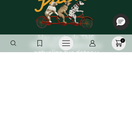
Haz parte de TNS
0
FRIENDS, regístrate o
actualiza tus datos y
recibe 20%OFF
SUSCRÍBETE AQUÍ