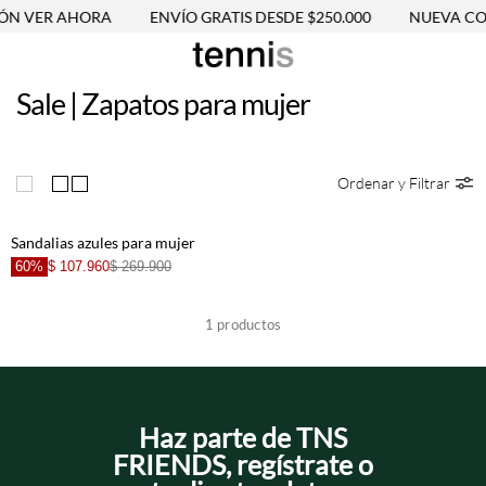
ÓN VER AHORA
ENVÍO GRATIS DESDE $250.000
NUEVA COL
Sale | Zapatos para mujer
Ordenar y Filtrar
Sandalias azules para mujer
60%
$ 107.960
$ 269.900
1
productos
Haz parte de TNS
FRIENDS, regístrate o