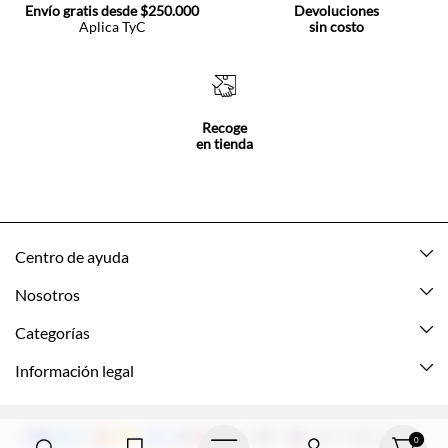
Envío gratis desde $250.000
Devoluciones
Aplica TyC
sin costo
Recoge
en tienda
Centro de ayuda
Mis pedidos
Nosotros
Rastrea tu pedido
Acerca de Tennis
Categorías
Devoluciones
Tennis Ecuador
Nuevo
Información legal
Mi cuenta
Nuestras tiendas
Mujer
Promociones vigentes
Cómo comprar
Tns Friends
Hombre
Política de envio y devolución
0