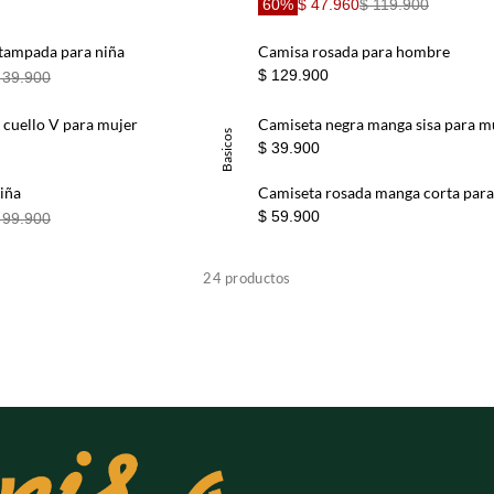
60%
$ 47.960
$ 119.900
stampada para niña
Camisa rosada para hombre
$ 129.900
 39.900
 cuello V para mujer
Camiseta negra manga sisa para m
Basicos
$ 39.900
iña
Camiseta rosada manga corta par
$ 59.900
 99.900
24
productos