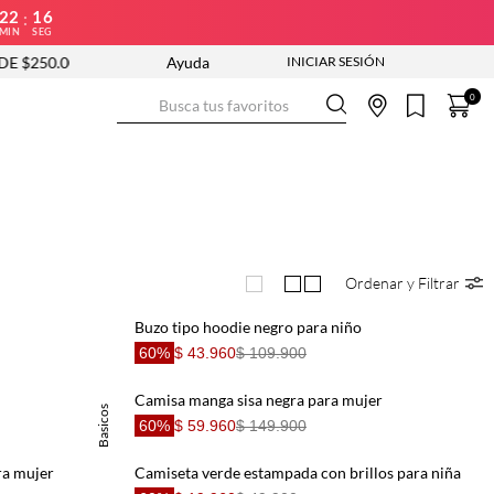
22
16
:
MIN
SEG
 $250.000
NUEVA COLECCIÓN ENTRA YA
Ayuda
ENVÍO GRATIS DE
Busca tus favoritos
0
Ordenar y Filtrar
Buzo tipo hoodie negro para niño
60%
$ 43.960
$ 109.900
Camisa manga sisa negra para mujer
Basicos
60%
$ 59.960
$ 149.900
ra mujer
Camiseta verde estampada con brillos para niña