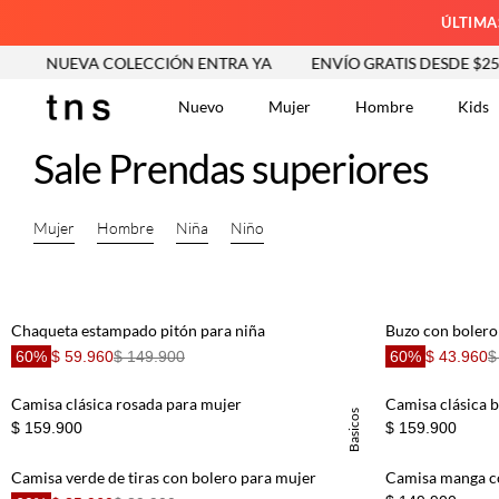
ÚLTIMA
NUEVA COLECCIÓN ENTRA YA
ENVÍO GRATIS DESDE $250.
Nuevo
Mujer
Hombre
Kids
Sale Prendas superiores
Mujer
Hombre
Niña
Niño
TÉRMINOS MÁS BUSCA
Tshirts
1
.
Vestidos
2
.
Chaqueta estampado pitón para niña
Buzo con bolero
Jeans Mujer
3
.
60%
$ 59.960
$ 149.900
60%
$ 43.960
$
Blusas
4
.
Camisa clásica rosada para mujer
Camisa clásica 
Chaleco
5
.
Basicos
$ 159.900
$ 159.900
Falda
6
.
Vestido
7
.
Camisa verde de tiras con bolero para mujer
Camisa manga co