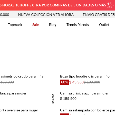
15
:
S HORAS 10%OFF EXTRA POR COMPRAS DE 3 UNIDADES O MÁS
HRS
000
NUEVA COLECCIÓN VER AHORA
ENVÍO GRATIS DESDE
Topmark
Sale
Blog
Tennis friends
Outlet
DOS
 asimétrico crudo para niña
Buzo tipo hoodie gris para niño
 109.900
60%
$ 43.960
$ 109.900
blanca para mujer
Camisa clásica azul para mujer
Basicos
$ 159.900
rta oversize para mujer
Camisa estampada con boleros pa