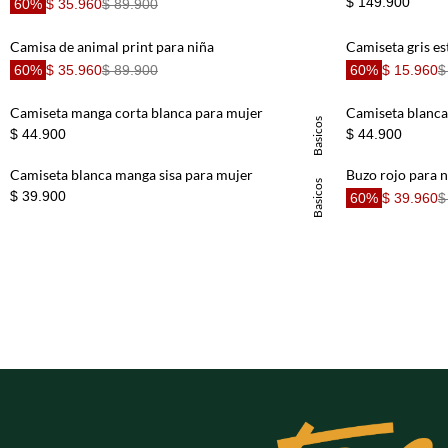
$ 149.900
60%
$ 35.960
$ 89.900
Chaqueta
8
.
Short
9
.
Camisa de animal print para niña
Camiseta gris e
Camisetas Mujer
10
.
60%
$ 35.960
$ 89.900
60%
$ 15.960
$
Camiseta manga corta blanca para mujer
Camiseta blanca
Basicos
$ 44.900
$ 44.900
Camiseta blanca manga sisa para mujer
Buzo rojo para n
Basicos
$ 39.900
60%
$ 39.960
$