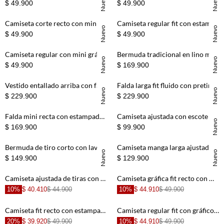
Nuevo
Nuevo
$ 49.900
$ 49.900
+
+
Camiseta corte recto con mini gráfico al pecho de algodón crudo para mujer
Camiseta regular fit con estampado bandana en marrón para mujer
Nuevo
Nuevo
$ 49.900
$ 49.900
+
+
Camiseta regular con mini gráfico de gafas en algodón blanco para mujer
Bermuda tradicional en lino marrón para mujer
Nuevo
Nuevo
$ 49.900
$ 169.900
+
+
Vestido entallado arriba con falda globo en algodón crema para mujer
Falda larga fit fluido con pretina en V en lino color arena para mujer
Nuevo
Nuevo
$ 229.900
$ 229.900
+
+
Falda mini recta con estampado desgastado en denim de algodón azul para mujer
Camiseta ajustada con escote hombros descubiertos en malla terracota para mujer
Nuevo
$ 169.900
$ 99.900
+
+
Bermuda de tiro corto con lavado vintage en denim para mujer
Camiseta manga larga ajustada con tejido calado en chocolate para mujer
Nuevo
Nuevo
$ 149.900
$ 129.900
+
+
Camiseta ajustada de tiras con bordado de bandera de Colombia en blanco para mujer
Camiseta gráfica fit recto con mensaje frontal en negro para mujer
10%
$ 40.410
$ 44.900
10%
$ 44.910
$ 49.900
+
+
Camiseta fit recto con estampado de frutas en algodón rosa para mujer
Camiseta regular fit con gráfico en algodón azul claro para mujer
20%
$ 39.920
$ 49.900
10%
$ 44.910
$ 49.900