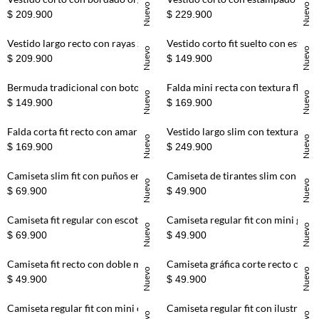
Nuevo
Nuevo
$ 209.900
$ 229.900
Vestido largo recto con rayas zigzag en mostaza para mujer
Vestido corto fit suelto con estampado floral en marcos de algodón beige para mujer
Nuevo
Nuevo
$ 209.900
$ 149.900
+
+
Bermuda tradicional con botonadura frontal blanca para mujer
Falda mini recta con textura floral en algodón marfil para mujer
Nuevo
Nuevo
$ 149.900
$ 169.900
+
+
Falda corta fit recto con amarre lateral pareo en terracota para mujer
Vestido largo slim con textura artesanal en encaje blanco para mujer
Nuevo
Nuevo
$ 169.900
$ 249.900
+
+
Camiseta slim fit con puños en contraste de algodón amarillo para mujer
Camiseta de tirantes slim con escote cuadrado en algodón terracota para mujer
Nuevo
Nuevo
$ 69.900
$ 49.900
+
+
Camiseta fit regular con escote redondo amplio de algodón negro para mujer
Camiseta regular fit con mini gráfico al pecho en algodón vino para mujer
Nuevo
Nuevo
$ 69.900
$ 49.900
+
+
Camiseta fit recto con doble mini cerezas en algodón blanco para mujer
Camiseta gráfica corte recto con mini gráfico al pecho en algodón café para mujer
Nuevo
Nuevo
$ 49.900
$ 49.900
+
+
Camiseta regular fit con mini cherry al pecho en algodón beige pastel para mujer
Camiseta regular fit con ilustración de perro en algodón crema para mujer