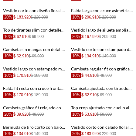
+
+
Vestido corto con diseño floral en marfil para mujer
Falda larga con cruce asimétrico y botones en lino chocolate para mujer
20%
$ 183.920
$ 229.900
10%
$ 206.910
$ 229.900
+
+
Top de tirantes slim con detalle de cerezas en algodón blanco para mujer
Vestido largo de silueta amplia con estampado floral lila en blanco para mujer
10%
$ 62.910
$ 69.900
20%
$ 167.920
$ 209.900
+
+
Camiseta sin mangas con detalle de pez en algodón para mujer
Vestido corto con estampado de conchas en algodón azul marino para mujer
10%
$ 62.910
$ 69.900
10%
$ 134.910
$ 149.900
+
+
Vestido largo con estampado marino en azul y blanco para mujer
Camiseta regular fit con gráfica vintage Palomino en algodón crema para mujer
10%
$ 170.910
$ 189.900
10%
$ 44.910
$ 49.900
+
+
Falda fit recto con cruce frontal en algodón marrón para mujer
Camiseta ajustada con tiras dobles en algodón amarillo pastel para mujer
10%
$ 170.910
$ 189.900
10%
$ 62.910
$ 69.900
+
+
Camiseta gráfica fit relajado con print Tayrona tropical de algodón blanco para mujer
Top crop ajustado con cuello alto en tejido de punto rojo para mujer
20%
$ 39.920
$ 49.900
10%
$ 53.910
$ 59.900
+
+
Bermuda de tiro corto con bajo desflecado en algodón azul claro para mujer
Vestido corto con calado floral en encaje verde menta para mujer
10%
$ 134.910
$ 149.900
20%
$ 183.920
$ 229.900