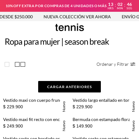
13
02
45
:
:
10%OFF EXTRA POR COMPRAS DE 4 UNIDADES O MÁS
HRS
MIN
SEG
SDE $250.000
NUEVA COLECCIÓN VER AHORA
ENVÍO GRA
Ropa para mujer | season break
Ordenar y Filtrar
CARGAR ANTERIORES
Vestido maxi con cuerpo fruncido en algodón verde oliva para mujer
Vestido largo entallado en torso con falda globo en algodón marrón para mujer
Nuevo
Nuevo
$ 229.900
$ 229.900
Vestido maxi fit recto con encaje floral calado en negro para mujer
Bermuda con estampado floral en algodón crema para mujer
Nuevo
Nuevo
$ 249.900
$ 149.900
Vestido corto con bordado orgánico en algodón blanco para mujer
Vestido corto con estampado floral vintage de algodón amarillo para mujer