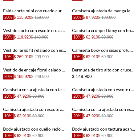
+
+
Falda corte mini con ruedo curvo estilo tenis en lino blanco para mujer
Camiseta ajustada de manga larga con detalle calado en blanco para mujer
20%
$ 135.920
$ 169.900
20%
$ 87.920
$ 109.900
+
+
Vestido corto con escote cruzado al cuello en beige y negro para mujer
Camiseta cropped boxy con hombro extendido en algodón color chocolate para mujer
20%
$ 119.920
$ 149.900
10%
$ 62.910
$ 69.900
+
+
Vestido largo fit relajado con estampado de peces en algodón blanco para mujer
Camiseta boxy con sisas profundas de algodón blanco crema para mujer
10%
$ 269.910
$ 299.900
10%
$ 62.910
$ 69.900
+
+
Vestido de encaje floral calado en color terracota para mujer
Bermuda de tiro alto con cruce lateral de botones en verde salvia para mujer
$ 149.900
20%
$ 199.920
$ 249.900
+
+
Camiseta corta ajustada con textura acanalada en algodón verde oliva para mujer
Camiseta ajustada con escote redondo profundo en algodón camel para mujer
20%
$ 47.920
$ 59.900
20%
$ 47.920
$ 59.900
+
+
Camiseta ajustada con escote asimétrico en algodón marrón para mujer
Camiseta corta ajustada con escote amplio en algodón amarillo pastel para mujer
10%
$ 62.910
$ 69.900
20%
$ 47.920
$ 59.900
+
+
Body ajustado con cuello redondo en algodón negro para mujer
Body ajustado con textura acanalada en algodón marrón para mujer
10%
$ 62.910
$ 69.900
10%
$ 62.910
$ 69.900