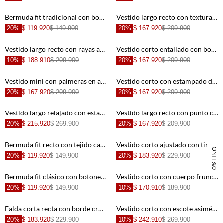
+
+
Bermuda fit tradicional con bordado ojalillo en algodón blanco para mujer
Vestido largo recto con textura calada a rayas en caramelo para mujer
20%
$ 119.920
$ 149.900
20%
$ 167.920
$ 209.900
+
+
Vestido largo recto con rayas azules anchas en crudo y azul para mujer
Vestido corto entallado con bordado de soles en algodón beige para mujer
10%
$ 188.910
$ 209.900
20%
$ 167.920
$ 209.900
+
+
Vestido mini con palmeras en algodón blanco para mujer
Vestido corto con estampado de palmeras en algodón blanco para mujer
20%
$ 167.920
$ 209.900
20%
$ 167.920
$ 209.900
+
+
Vestido largo relajado con estampado de peces en algodón celeste para mujer
Vestido largo recto con punto calado a rayas en blanco y rojo para mujer
20%
$ 215.920
$ 269.900
20%
$ 167.920
$ 209.900
+
+
Bermuda fit recto con tejido calado en beige para mujer
Vestido corto ajustado con tiras finas al cuello en lino rojo para mujer
100% LINO
20%
$ 119.920
$ 149.900
20%
$ 183.920
$ 229.900
+
+
Bermuda fit clásico con botones laterales en lino café para mujer
Vestido corto con cuerpo fruncido y bordado de ojales en azul para mujer
20%
$ 119.920
$ 149.900
10%
$ 170.910
$ 189.900
+
+
Falda corta recta con borde crochet y flecos de algodón marfil para mujer
Vestido corto con escote asimétrico en algodón verde salvia para mujer
20%
$ 183.920
$ 229.900
10%
$ 242.910
$ 269.900