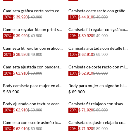
+
+
Camiseta gráfica corte recto con marco de olas en algodón blanco para mujer
Camiseta corte recto con gráfico en algodón blanco para mujer
20%
$ 39.920
$ 49.900
10%
$ 44.910
$ 49.900
+
+
Camiseta regular fit con print sardinas en algodón beige claro para mujer
Camiseta fit regular con gráfico al pecho en algodón beige para mujer
20%
$ 39.920
$ 49.900
20%
$ 39.920
$ 49.900
+
+
Camiseta fit regular con gráfico Matcha Mood Club de algodón blanco para mujer
Camiseta ajustada con detalle frontal en algodón rojo para mujer
20%
$ 39.920
$ 49.900
10%
$ 62.910
$ 69.900
+
+
Camiseta ajustada con bandera en algodón blanco para mujer
Camiseta de corte recto con mini perrito al pecho en algodón blanco para mujer
10%
$ 62.910
$ 69.900
10%
$ 62.910
$ 69.900
+
+
Body camiseta para mujer en algodón beige fit ceñido acanalado
Body para mujer en algodón blanco fit ajustado con canalé
$ 69.900
$ 69.900
+
+
Body ajustado con textura acanalada en algodón amarillo pastel para mujer
Camiseta fit relajado con sisas profundas de algodón blanco hueso para mujer
10%
$ 62.910
$ 69.900
20%
$ 71.920
$ 89.900
+
+
Camiseta con escote asimétrico y detalle drapeado en algodón crema para mujer
Camiseta de ajuste relajado con aberturas laterales en algodón blanco para mujer
10%
$ 62.910
$ 69.900
20%
$ 71.920
$ 89.900