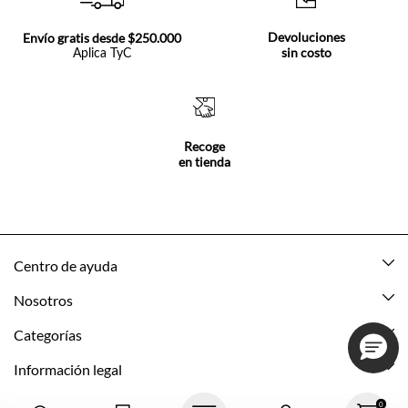
Devoluciones
Envío gratis desde $250.000
sin costo
Aplica TyC
Recoge
en tienda
Centro de ayuda
Mis pedidos
Nosotros
Rastrea tu pedido
Acerca de Tennis
Categorías
Devoluciones
Tennis Ecuador
Nuevo
Información legal
Mi cuenta
Nuestras tiendas
Mujer
Promociones vigentes
0