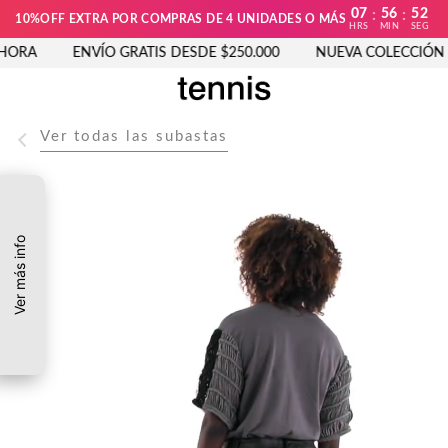
07
56
52
:
:
10%OFF EXTRA POR COMPRAS DE 4 UNIDADES O MÁS
HRS
MIN
SEG
ORA
ENVÍO GRATIS DESDE $250.000
NUEVA COLECCIÓN E
Ver todas las subastas
Ver más info