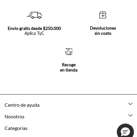
Devoluciones
Envío gratis desde $250.000
sin costo
Aplica TyC
Recoge
en tienda
Centro de ayuda
Mis pedidos
Nosotros
Rastrea tu pedido
Acerca de Tennis
Categorías
Devoluciones
Tennis Ecuador