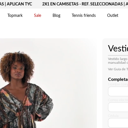
| APLICAN TYC
2X1 EN CAMISETAS - REF. SELECCIONADAS | AP
Topmark
Sale
Blog
Tennis friends
Outlet
DOS
Vesti
Vestido largo
manualidad c
Ver Guía de T
Completa 
Nombre comp
Correo elect
Cédula