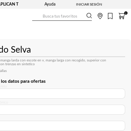
LICAN TYC
Ayuda
Busca tus favoritos
0
do Selva
 manga larda con escote en v, manga larga con recogido, superior con
on trenzas en sintetico
allas
los datos para ofertas
leto
rónico