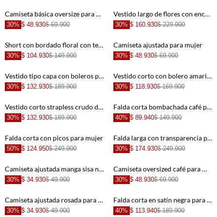
+
+
Camiseta básica oversize para mujer
Vestido largo de flores con encaje para mujer
30%
$ 48.930
$ 69.900
30%
$ 160.930
$ 229.900
+
+
Short con bordado floral con textura lisa para mujer
Camiseta ajustada para mujer
30%
$ 104.930
$ 149.900
30%
$ 48.930
$ 69.900
+
+
Vestido tipo capa con boleros para mujer
Vestido corto con bolero amarillo para mujer
30%
$ 132.930
$ 189.900
30%
$ 118.930
$ 169.900
+
+
Vestido corto strapless crudo de ajuste cómodo para mujer
Falda corta bombachada café para mujer
30%
$ 132.930
$ 189.900
40%
$ 89.940
$ 149.900
+
+
Falda corta con picos para mujer
Falda larga con transparencia para mujer
50%
$ 124.950
$ 249.900
30%
$ 174.930
$ 249.900
+
+
Camiseta ajustada manga sisa negra para mujer
Camiseta oversized café para mujer
30%
$ 34.930
$ 49.900
30%
$ 48.930
$ 69.900
+
+
Camiseta ajustada rosada para mujer
Falda corta en satín negra para mujer
30%
$ 34.930
$ 49.900
40%
$ 113.940
$ 189.900