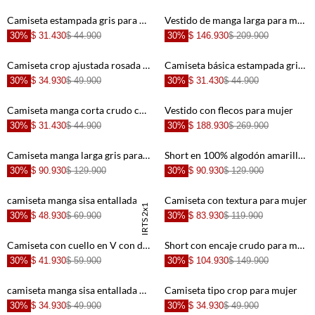
+
+
Camiseta estampada gris para mujer
Vestido de manga larga para mujer
30%
$ 31.430
$ 44.900
30%
$ 146.930
$ 209.900
+
+
Camiseta crop ajustada rosada con estructura ligera para mujer
Camiseta básica estampada gris con acabado acanalado para mujer
30%
$ 34.930
$ 49.900
30%
$ 31.430
$ 44.900
+
+
Camiseta manga corta crudo con detalle fruncido para mujer de silueta ajustada
Vestido con flecos para mujer
30%
$ 31.430
$ 44.900
30%
$ 188.930
$ 269.900
+
+
Camiseta manga larga gris para mujer
Short en 100% algodón amarillo para mujer
30%
$ 90.930
$ 129.900
30%
$ 90.930
$ 129.900
+
+
camiseta manga sisa entallada para mujer con textura ligera
Camiseta con textura para mujer
TSHIRTS 2x1
30%
$ 48.930
$ 69.900
30%
$ 83.930
$ 119.900
+
+
Camiseta con cuello en V con detalle fruncido para mujer
Short con encaje crudo para mujer
30%
$ 41.930
$ 59.900
30%
$ 104.930
$ 149.900
+
+
camiseta manga sisa entallada para mujer de silueta ajustada
Camiseta tipo crop para mujer
30%
$ 34.930
$ 49.900
30%
$ 34.930
$ 49.900