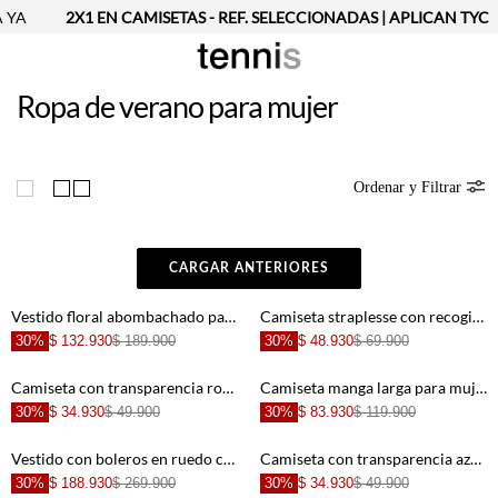
2X1 EN CAMISETAS - REF. SELECCIONADAS | APLICAN TYC
2
Ropa de verano para mujer
Ordenar y Filtrar
CARGAR ANTERIORES
Vestido floral abombachado para mujer
Camiseta straplesse con recogido para mujer
30%
$ 132.930
$ 189.900
30%
$ 48.930
$ 69.900
Camiseta con transparencia rosada para mujer
Camiseta manga larga para mujer
30%
$ 34.930
$ 49.900
30%
$ 83.930
$ 119.900
Vestido con boleros en ruedo crudo para mujer
Camiseta con transparencia azul para mujer
30%
$ 188.930
$ 269.900
30%
$ 34.930
$ 49.900