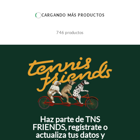
+
+
CARGANDO MÁS PRODUCTOS
+
+
746
productos
+
+
+
+
Haz parte de TNS
FRIENDS, regístrate o
actualiza tus datos y