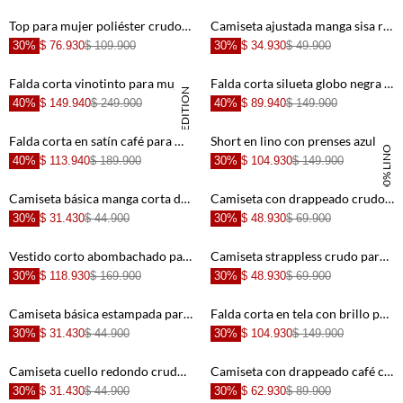
+
+
Top para mujer poliéster crudo recto con lazo frontal
Camiseta ajustada manga sisa rosada con diseño minimalista para mujer
30%
$ 76.930
$ 109.900
30%
$ 34.930
$ 49.900
+
+
Falda corta vinotinto para mujer
Falda corta silueta globo negra para mujer
SPECIAL EDITION
40%
$ 149.940
$ 249.900
40%
$ 89.940
$ 149.900
+
+
Falda corta en satín café para mujer
Short en lino con prenses azul para mujer
100% LINO
40%
$ 113.940
$ 189.900
30%
$ 104.930
$ 149.900
+
+
Camiseta básica manga corta de ajuste relajado para mujer
Camiseta con drappeado crudo para mujer
30%
$ 31.430
$ 44.900
30%
$ 48.930
$ 69.900
+
+
Vestido corto abombachado para mujer
Camiseta strappless crudo para mujer
30%
$ 118.930
$ 169.900
30%
$ 48.930
$ 69.900
+
+
Camiseta básica estampada para mujer
Falda corta en tela con brillo para mujer
30%
$ 31.430
$ 44.900
30%
$ 104.930
$ 149.900
+
+
Camiseta cuello redondo crudo para mujer
Camiseta con drappeado café con cuello definido para mujer
30%
$ 31.430
$ 44.900
30%
$ 62.930
$ 89.900