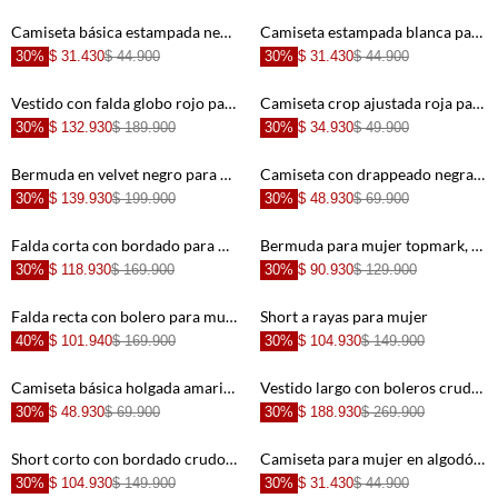
Camiseta básica estampada negra para mujer
Camiseta estampada blanca para mujer
30%
$ 31.430
$ 44.900
30%
$ 31.430
$ 44.900
+
+
Vestido con falda globo rojo para mujer
Camiseta crop ajustada roja para mujer
30%
$ 132.930
$ 189.900
30%
$ 34.930
$ 49.900
+
+
Bermuda en velvet negro para mujer
Camiseta con drappeado negra para mujer
30%
$ 139.930
$ 199.900
30%
$ 48.930
$ 69.900
+
+
Falda corta con bordado para mujer
Bermuda para mujer topmark, bermuda tradicional entero
30%
$ 118.930
$ 169.900
30%
$ 90.930
$ 129.900
+
+
Falda recta con bolero para mujer
Short a rayas para mujer
40%
$ 101.940
$ 169.900
30%
$ 104.930
$ 149.900
+
+
Camiseta básica holgada amarilla para mujer
Vestido largo con boleros crudo con textura suave para mujer
30%
$ 48.930
$ 69.900
30%
$ 188.930
$ 269.900
+
+
Short corto con bordado crudo para mujer
Camiseta para mujer en algodón marfil fit ceñido con bordado
30%
$ 104.930
$ 149.900
30%
$ 31.430
$ 44.900