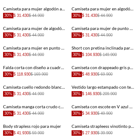
+
+
Camiseta para mujer algodón amarilla fit regular con corazón
Camiseta para mujer en algodón café fit clásico con tigres
30%
$ 31.430
$ 44.900
30%
$ 31.430
$ 44.900
+
+
Camiseta para mujer de algodón crudo corte clásico con gráfico
Camiseta para mujer de punto camel corte recto con gráfico Always Fierce
30%
$ 31.430
$ 44.900
30%
$ 31.430
$ 44.900
+
+
Camiseta para mujer en punto suave blanca fit relajado con gráfico western
Short con pretina inclinada para mujer
30%
$ 31.430
$ 44.900
30%
$ 104.930
$ 149.900
+
+
Falda corta con diseño a cuadros roja para mujer
Camiseta con drappeado gris para mujer
30%
$ 118.930
$ 169.900
30%
$ 48.930
$ 69.900
+
+
Camiseta cuello redondo blanca para mujer
Vestido largo estampado con textura ligera para mujer de silueta ajustada
30%
$ 31.430
$ 44.900
30%
$ 146.930
$ 209.900
+
+
Camiseta manga corta crudo con detalle fruncido para mujer con acabado suave
Camiseta con escote en V azul para mujer
30%
$ 31.430
$ 44.900
30%
$ 34.930
$ 49.900
+
+
Body strapless rojo para mujer
Camiseta strapleess vinotinto para mujer
30%
$ 41.930
$ 59.900
30%
$ 27.930
$ 39.900