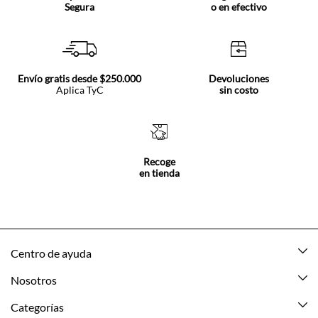
Segura
o en efectivo
Envío gratis desde $250.000
Devoluciones
Aplica TyC
sin costo
Recoge
en tienda
Centro de ayuda
Mis pedidos
Nosotros
Rastrea tu pedido
Acerca de Tennis
Categorías