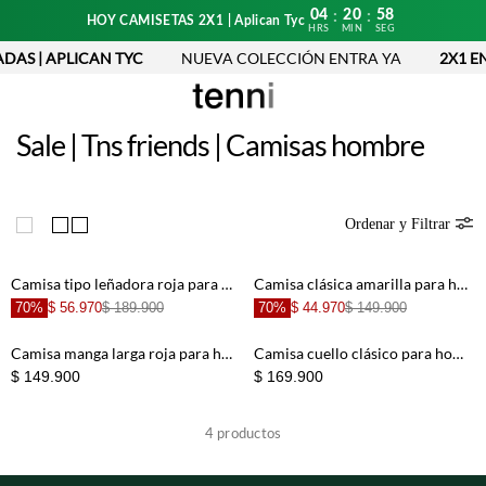
04
20
58
:
:
HOY CAMISETAS 2X1 | Aplican Tyc
HRS
MIN
SEG
DAS | APLICAN TYC
NUEVA COLECCIÓN ENTRA YA
2X1 EN
Sale | Tns friends | Camisas hombre
Ordenar y Filtrar
Camisa tipo leñadora roja para hombre
Camisa clásica amarilla para hombre
70%
$ 56.970
$ 189.900
70%
$ 44.970
$ 149.900
Camisa manga larga roja para hombre
Camisa cuello clásico para hombre
$ 149.900
$ 169.900
4
productos