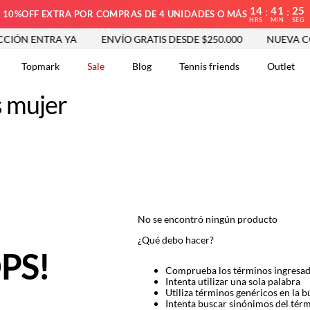
14
41
25
:
:
10%OFF EXTRA POR COMPRAS DE 4 UNIDADES O MÁS
HRS
MIN
SEG
IÓN ENTRA YA
ENVÍO GRATIS DESDE $250.000
NUEVA CO
Topmark
Sale
Blog
Tennis friends
Outlet
s mujer
DOS
No se encontró ningún producto
¿Qué debo hacer?
PS!
Comprueba los términos ingresa
Intenta utilizar una sola palabra
Utiliza términos genéricos en la 
Intenta buscar sinónimos del tér