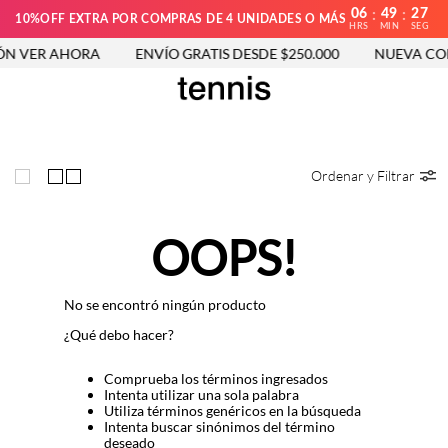
06
49
27
:
:
10%OFF EXTRA POR COMPRAS DE 4 UNIDADES O MÁS
HRS
MIN
SEG
N VER AHORA
ENVÍO GRATIS DESDE $250.000
NUEVA COL
Ordenar y Filtrar
OOPS!
No se encontró ningún producto
¿Qué debo hacer?
Comprueba los términos ingresados
Intenta utilizar una sola palabra
Utiliza términos genéricos en la búsqueda
Intenta buscar sinónimos del término
deseado