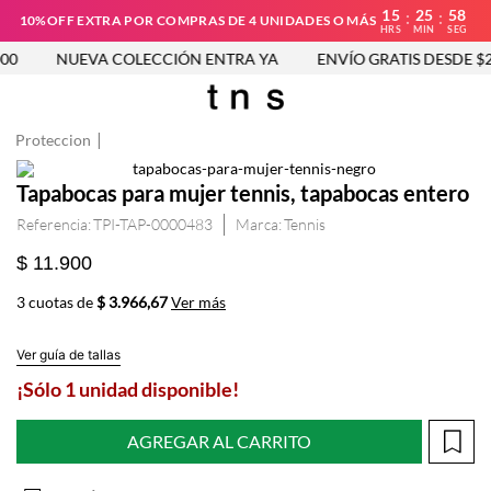
15
25
57
:
:
10%OFF EXTRA POR COMPRAS DE 4 UNIDADES O MÁS
HRS
MIN
SEG
0
NUEVA COLECCIÓN ENTRA YA
ENVÍO GRATIS DESDE $25
Proteccion
Tapabocas para mujer tennis, tapabocas entero
Referencia
:
TPI-TAP-0000483
Tennis
$ 11.900
3 cuotas de
$ 3.966,67
Ver más
Ver guía de tallas
¡Sólo 1 unidad disponible!
AGREGAR AL CARRITO