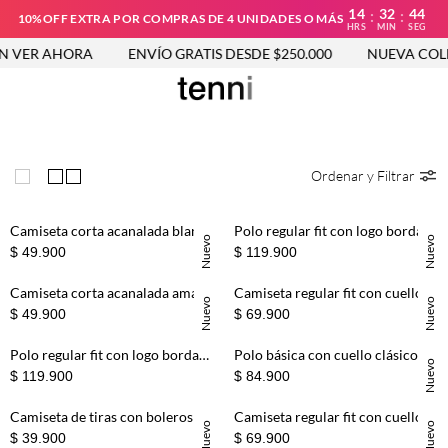
14
32
43
:
:
10%OFF EXTRA POR COMPRAS DE 4 UNIDADES O MÁS
HRS
MIN
SEG
ER AHORA
ENVÍO GRATIS DESDE $250.000
NUEVA COLECCI
Ordenar y Filtrar
Camiseta corta acanalada blanca para niña
Polo regular fit con logo bordado en algodón gris oscuro para hombre
Nuevo
Nuevo
$ 49.900
$ 119.900
Camiseta corta acanalada amarilla para niña
Camiseta regular fit con cuello redondo en verde oliva para mujer
Nuevo
Nuevo
$ 49.900
$ 69.900
Polo regular fit con logo bordado en algodón terracota para hombre
Polo básica con cuello clásico en amarillo pastel para niño
Nuevo
$ 119.900
$ 84.900
Camiseta de tiras con boleros acanalada rosada para niña
Camiseta regular fit con cuello redondo en cafe claro para mujer
Nuevo
Nuevo
$ 39.900
$ 69.900