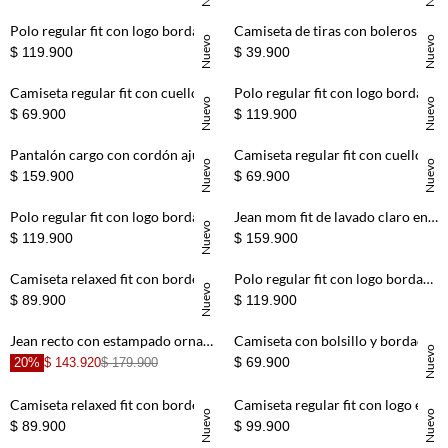
+
+
Polo regular fit con logo bordado en algodón blanco para hombre
Camiseta de tiras con boleros acanalada cruda para niña
Nuevo
Nuevo
$ 119.900
$ 39.900
+
+
Camiseta regular fit con cuello redondo en vainilla para mujer
Polo regular fit con logo bordado en algodón verde salvia para hombre
Nuevo
Nuevo
$ 69.900
$ 119.900
+
+
Pantalón cargo con cordón ajustable en verde oliva para niño
Camiseta regular fit con cuello redondo en blanco para mujer
Nuevo
Nuevo
$ 159.900
$ 69.900
+
+
Polo regular fit con logo bordado en algodón azul petróleo para hombre
Jean mom fit de lavado claro en denim para niña
Nuevo
$ 119.900
$ 159.900
+
+
Camiseta relaxed fit con borde de encaje en blanco para mujer
Polo regular fit con logo bordado en algodón café para hombre
Nuevo
$ 89.900
$ 119.900
+
+
Jean recto con estampado ornamental en denim azul claro para niña
Camiseta con bolsillo y bordado de tigre azul para niño
Nuevo
$ 69.900
20%
$ 143.920
$ 179.900
+
+
Camiseta relaxed fit con borde de encaje en negro para mujer
Camiseta regular fit con logo en coral para hombre
Nuevo
Nuevo
$ 89.900
$ 99.900