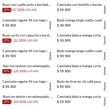
+
+
Buzo con cuello polo y bordado de cerezas en color crudo para niña
Camiseta con bolsillo y bordado de perro azul para niño
Nuevo
$ 69.900
20%
$ 87.920
$ 109.900
+
+
Camiseta regular fit con logo en azul medio para hombre
Body manga larga cuello cuadrado negro para mujer
Nuevo
Nuevo
$ 99.900
$ 99.900
+
+
Buzo corto con capucha y bordado de fresa en color crudo para niña
Camiseta básica manga corta azul para niño
Nuevo
$ 59.900
20%
$ 111.920
$ 139.900
+
+
Camiseta regular fit con logo en terracota o para hombre
Body manga larga cuello cuadrado crudo para mujer
Nuevo
Nuevo
$ 99.900
$ 99.900
+
+
Jean horseshoe con estampado floral en color crudo para niña
Camiseta básica manga corta gris para niño
Nuevo
$ 59.900
30%
$ 125.930
$ 179.900
+
+
Camiseta regular fit con logo en gris oscuro para hombre
Body de tiras en rib café para mujer
Nuevo
Nuevo
$ 99.900
$ 89.900
+
+
Short en denim con estampado de cerezas en color crudo para niña
Camiseta básica manga corta amarilla para niño
Nuevo
$ 59.900
20%
$ 119.920
$ 149.900