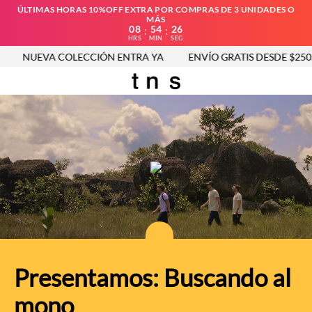
ÚLTIMAS HORAS 10%OFF EXTRA POR COMPRAS DE 3 UNIDADES O
MÁS
08
54
26
:
:
HRS
MIN
SEG
NUEVA COLECCIÓN ENTRA YA
ENVÍO GRATIS DESDE $250.00
Presentamos: Buscando al
mono