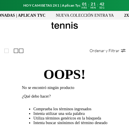
01
21
42
:
:
HOY CAMISETAS 2X1 | Aplican Tyc
HRS
MIN
SEG
ONADAS | APLICAN TYC
NUEVA COLECCIÓN ENTRA YA
2X
Ordenar y Filtrar
OOPS!
No se encontró ningún producto
¿Qué debo hacer?
Comprueba los términos ingresados
Intenta utilizar una sola palabra
Utiliza términos genéricos en la búsqueda
Intenta buscar sinónimos del término deseado