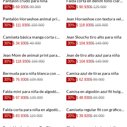
Pantalón crudo para niña
Falda corta en denim tono claro azul para niña
30%
$ 69.930
$ 99.900
30%
$ 90.930
$ 129.900
+
+
Pantalón Horseshoe animal print para niña
Jean Horseshoe con textura velvet gris para niña
30%
$ 111.930
$ 159.900
30%
$ 118.930
$ 169.900
+
+
Camiseta básica manga corta crudo para niña de silueta entallada
Jean Slouchy tiro alto para niña
30%
$ 34.930
$ 49.900
30%
$ 104.930
$ 149.900
+
+
Jean Mom de animal print para niña
Jean de tiro alto azul para niña
30%
$ 118.930
$ 169.900
30%
$ 104.930
$ 149.900
+
+
Bermuda para niña blanca con estrellas azules
Camisa azul de tiras para niña
30%
$ 76.930
$ 109.900
30%
$ 62.930
$ 89.900
+
+
Falda mini para niña de algodón azul lavado fit recto con cruce y botones metálicos
Camisa en algodón azul fit holgado para niña
30%
$ 97.930
$ 139.900
30%
$ 48.930
$ 69.900
+
+
Falda corta para niña en algodón azul fit acampanado con bajo globo
Camiseta regular fit con gráfico de ballet en algodón rosa para niña
30%
$ 83.930
$ 119.900
20%
$ 39.920
$ 49.900
+
+