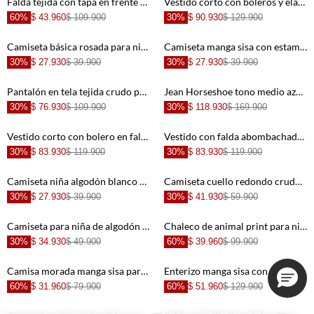
Falda tejida con tapa en frente para niña
Vestido corto con boleros y elástico en la cintura para niña
60%
$ 43.960
$ 109.900
30%
$ 90.930
$ 129.900
+
+
Camiseta básica rosada para niña
Camiseta manga sisa con estampado blanca para niña
30%
$ 27.930
$ 39.900
30%
$ 27.930
$ 39.900
+
+
Pantalón en tela tejida crudo para niña
Jean Horseshoe tono medio azul para niña
30%
$ 76.930
$ 109.900
30%
$ 118.930
$ 169.900
+
+
Vestido corto con bolero en falda rosado para niña
Vestido con falda abombachada rosado para niña
30%
$ 83.930
$ 119.900
30%
$ 83.930
$ 119.900
+
+
Camiseta niña algodón blanco fit recto con detalle de corazones
Camiseta cuello redondo crudo para niña
30%
$ 27.930
$ 39.900
30%
$ 41.930
$ 59.900
+
+
Camiseta para niña de algodón crema boxy con estampado
Chaleco de animal print para niña
30%
$ 34.930
$ 49.900
60%
$ 39.960
$ 99.900
+
+
Camisa morada manga sisa para niña
Enterizo manga sisa con bolero para niña
60%
$ 31.960
$ 79.900
60%
$ 51.960
$ 129.900
+
+