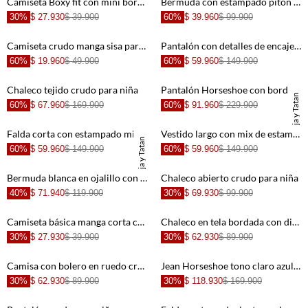
Camiseta Boxy fit con mini bordado crudo para niña
Bermuda con estampado pitón naranja para niña
30%
$ 27.930
$ 39.900
60%
$ 39.960
$ 99.900
+
+
Camiseta crudo manga sisa para niña
Pantalón con detalles de encaje café para niña
60%
$ 19.960
$ 49.900
60%
$ 59.960
$ 149.900
+
+
Chaleco tejido crudo para niña
Pantalón Horseshoe con bordado de flores crudo para niña
TNS x Maleja y Tatan
60%
$ 67.960
$ 169.900
60%
$ 91.960
$ 229.900
+
+
Falda corta con estampado militar para niña
Vestido largo con mix de estampados para niña
TNS x Maleja y Tatan
60%
$ 59.960
$ 149.900
60%
$ 59.960
$ 149.900
+
+
Bermuda blanca en ojalillo con boleros para niña
Chaleco abierto crudo para niña
40%
$ 71.940
$ 119.900
30%
$ 69.930
$ 99.900
+
+
Camiseta básica manga corta crudo para niña con diseño limpio
Chaleco en tela bordada con diseño de flores para niña
30%
$ 27.930
$ 39.900
30%
$ 62.930
$ 89.900
+
+
Camisa con bolero en ruedo crudo para niña
Jean Horseshoe tono claro azul para niña
30%
$ 62.930
$ 89.900
30%
$ 118.930
$ 169.900
+
+