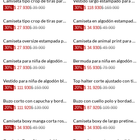
Camiseta tipo crop de tiras para niña con textura lisa
Vestido largo estampado para niña
30%
$ 27.930
$ 39.900
30%
$ 118.930
$ 169.900
+
+
Camiseta tipo crop de tiras para niña con cuello marcado
Camiseta en algodón estampada para niña de ajuste relajado
30%
$ 27.930
$ 39.900
30%
$ 34.930
$ 49.900
+
+
Camiseta oversize estampada para niña
Camiseta de animal print para niña
30%
$ 27.930
$ 39.900
30%
$ 34.930
$ 49.900
+
+
Camiseta para niña de algodón blanco corte recto
Bermuda para niña en algodón color marfil tiro alto con bajo curvo runner
30%
$ 27.930
$ 39.900
30%
$ 55.930
$ 79.900
+
+
Vestido para niña de algodón blanco corte corto con bordado de palmeras
Top halter corte ajustado con tiras para anudar en algodón beige para niña
30%
$ 111.930
$ 159.900
20%
$ 31.920
$ 39.900
+
+
Buzo corto con capucha y bordado de fresa en color crudo para niña
Buzo con cuello polo y bordado de cerezas en color crudo para niña
20%
$ 111.920
$ 139.900
20%
$ 87.920
$ 109.900
+
+
Camiseta boxy manga corta rosada para niña
Camiseta boxy de largo pretinero crudo para niña
30%
$ 34.930
$ 49.900
30%
$ 34.930
$ 49.900
+
+