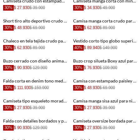
Camiseta crudo con estampado de tigre para niña
Camiseta manga corta con mini print crudo para niña
30%
$ 27.930
$ 39.900
30%
$ 34.930
$ 49.900
Short tiro alto deportivo crudo para niña
Camisa manga corta crudo para niña con textura lisa
30%
$ 48.930
$ 69.900
30%
$ 62.930
$ 89.900
+
+
Chaleco en tela tejida crudo para niña
Vestido corto tipo globo superior en rib crudo para niña
30%
$ 62.930
$ 89.900
40%
$ 89.940
$ 149.900
+
+
Buzo cerrado con diseño animal print para niña
Buzo crop silueta Boxy azul para niña
30%
$ 90.930
$ 129.900
30%
$ 76.930
$ 109.900
+
+
Falda corta en denim tono medio azul para niña
Camisa con estampado paisley para niña
30%
$ 111.930
$ 159.900
30%
$ 48.930
$ 69.900
+
+
Camiseta tipo esqueleto morada para niña
Camisa manga sisa azul para niña
30%
$ 27.930
$ 39.900
30%
$ 27.930
$ 39.900
+
+
Falda con detalles bordados y pretina nido de abeja crudo para niña
Camiseta oversize bordada para niña
30%
$ 90.930
$ 129.900
30%
$ 27.930
$ 39.900
+
+