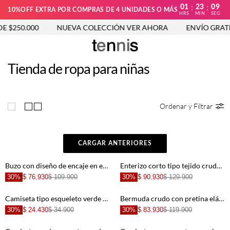
01
23
08
:
:
10%OFF EXTRA POR COMPRAS DE 4 UNIDADES O MÁS
HRS
MIN
SEG
250.000
NUEVA COLECCIÓN VER AHORA
ENVÍO GRATIS D
Tienda de ropa para niñas
Ordenar y Filtrar
CARGAR ANTERIORES
Buzo con diseño de encaje en espalda para niña
Enterizo corto tipo tejido crudo para niña
30%
$ 76.930
$ 109.900
30%
$ 90.930
$ 129.900
Camiseta tipo esqueleto verde para niña
Bermuda crudo con pretina elástica para niña
30%
$ 24.430
$ 34.900
30%
$ 83.930
$ 119.900