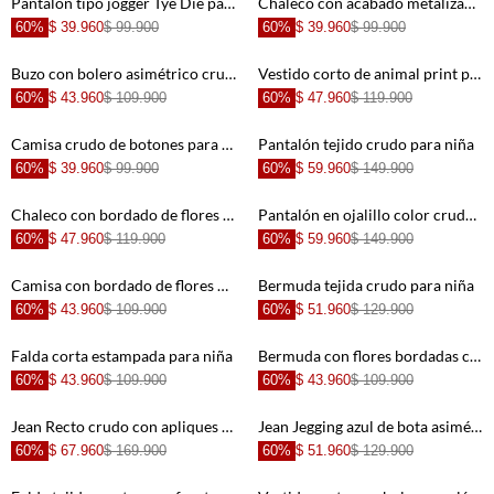
Pantalón tipo jogger Tye Die para niña
Chaleco con acabado metalizado para niña
60%
$ 39.960
$ 99.900
60%
$ 39.960
$ 99.900
+
+
Buzo con bolero asimétrico crudo para niña
Vestido corto de animal print para niña
60%
$ 43.960
$ 109.900
60%
$ 47.960
$ 119.900
+
+
Camisa crudo de botones para niña
Pantalón tejido crudo para niña
60%
$ 39.960
$ 99.900
60%
$ 59.960
$ 149.900
+
+
Chaleco con bordado de flores crudo para niña
Pantalón en ojalillo color crudo para niña
60%
$ 47.960
$ 119.900
60%
$ 59.960
$ 149.900
+
+
Camisa con bordado de flores para niña
Bermuda tejida crudo para niña
60%
$ 43.960
$ 109.900
60%
$ 51.960
$ 129.900
+
+
Falda corta estampada para niña
Bermuda con flores bordadas crudo para niña
60%
$ 43.960
$ 109.900
60%
$ 43.960
$ 109.900
+
+
Jean Recto crudo con apliques para niña
Jean Jegging azul de bota asimétrica para niña
60%
$ 67.960
$ 169.900
60%
$ 51.960
$ 129.900
+
+