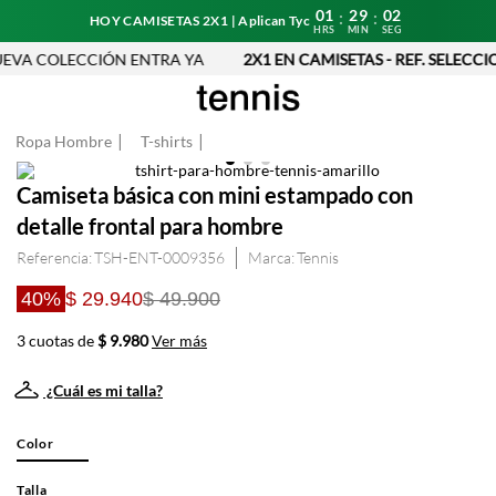
01
29
01
:
:
HOY CAMISETAS 2X1 | Aplican Tyc
HRS
MIN
SEG
EVA COLECCIÓN ENTRA YA
2X1 EN CAMISETAS - REF. SELECCI
Ropa Hombre
T-shirts
Camiseta básica con mini estampado con
detalle frontal para hombre
Referencia
:
TSH-ENT-0009356
Tennis
40%
$ 29.940
$ 49.900
3 cuotas de
$ 9.980
Ver más
¿Cuál es mi talla?
Color
Talla