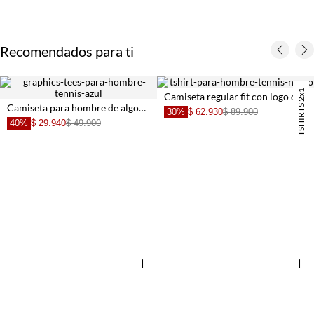
Recomendados para ti
TSHIRTS 2x1
Camiseta regular fit con logo de raquetas en algodón negro para hombre
Camiseta para hombre de algodón azul marino regular con bordado
30%
$ 62.930
$ 89.900
40%
$ 29.940
$ 49.900
+
+