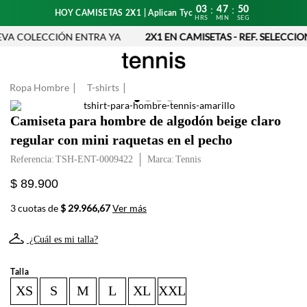
03
47
50
:
:
HOY CAMISETAS 2X1 | Aplican Tyc
HRS
MIN
SEG
A COLECCIÓN ENTRA YA
2X1 EN CAMISETAS - REF. SELECCIO
Ropa Hombre
T-shirts
Camiseta para hombre de algodón beige claro
regular con mini raquetas en el pecho
Referencia
:
TSH-ENT-0009422
Tennis
$ 89.900
3 cuotas de
$ 29.966,67
Ver más
¿Cuál es mi talla?
Talla
XS
S
M
L
XL
XXL