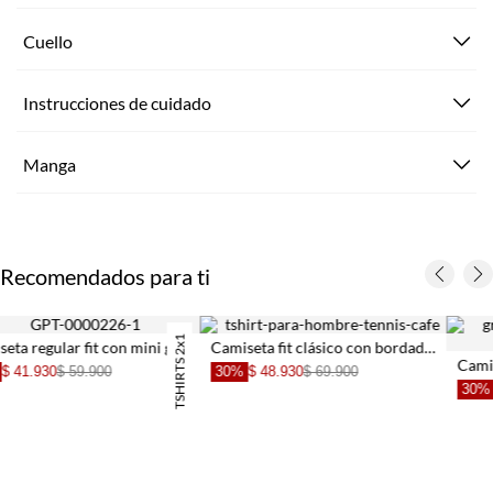
Cuello
Instrucciones de cuidado
Manga
Recomendados para ti
TSHIRTS 2x1
Camiseta fit clásico con bordado mini de auto en algodón beige para hombre
Camiseta regular con mini gráfico de banderas en algodón blanco para hombre
40%
$ 29.940
$ 49.900
30%
$ 41.930
$ 59.900