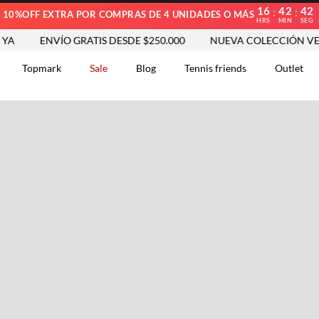
16
42
41
:
:
10%OFF EXTRA POR COMPRAS DE 4 UNIDADES O MÁS
HRS
MIN
SEG
A
ENVÍO GRATIS DESDE $250.000
NUEVA COLECCIÓN VER
Topmark
Sale
Blog
Tennis friends
Outlet
DOS
Comentarios