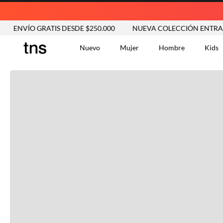
ENVÍO GRATIS DESDE $250.000
NUEVA COLECCIÓN ENTRA Y
Nuevo
Mujer
Hombre
Kids
TÉRMINOS MÁS BUSCA
Tshirts
1
.
Vestidos
2
.
Jeans Mujer
3
.
Blusas
4
.
Chaleco
5
.
Falda
6
.
Chaqueta
7
.