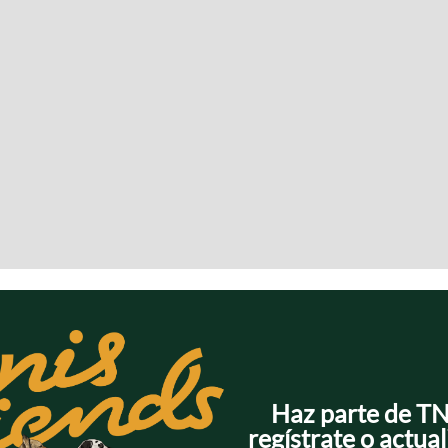
Haz parte de T
regístrate o actual