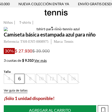
.000
NUEVA COLECCIÓN ENTRA YA
ENVÍO GRATIS DESDE 
Niños
T-shirts
Camiseta básica estampada azul para niño
Referencia
:
TSH-ENT-0008975
Tennis
30%
$ 27.930
$ 39.900
3 cuotas de
$ 9.310
Ver más
Talla
4
6
8
10
12
14
16
Ver guía de tallas
¡Sólo 1 unidad disponible!
AGREGAR AL CARRITO