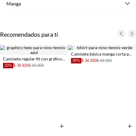
Manga
Recomendados para ti
Camiseta básica manga corta para niño con detalle frontal
Camiseta regular fit con gráfico Surf Club en algodón azul cielo para niño
30%
$ 34.930
$ 49.900
30%
$ 27.930
$ 49.900
+
+