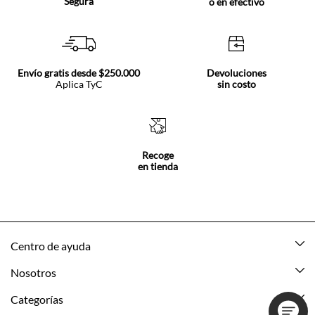
Segura
o en efectivo
Envío gratis desde $250.000
Devoluciones
Aplica TyC
sin costo
Recoge
en tienda
Centro de ayuda
Mis pedidos
Nosotros
Rastrea tu pedido
Acerca de Tennis
Categorías