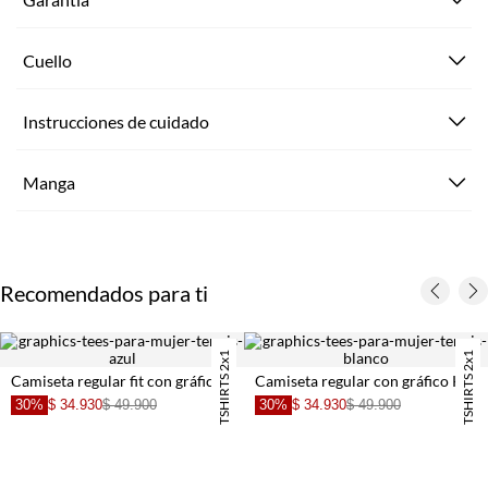
Cuello
Instrucciones de cuidado
Manga
Recomendados para ti
TSHIRTS 2x1
TSHIRTS 2x1
Camiseta regular fit con gráfico en algodón azul claro para mujer
Camiseta regular con gráfico Keep It Fresh en algodón blanco para mujer
30%
$ 34.930
$ 49.900
30%
$ 34.930
$ 49.900