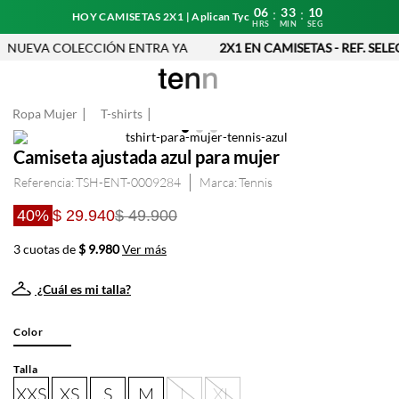
06
33
10
:
:
HOY CAMISETAS 2X1 | Aplican Tyc
HRS
MIN
SEG
NUEVA COLECCIÓN ENTRA YA
2X1 EN CAMISETAS - REF. SELE
Ropa Mujer
T-shirts
Camiseta ajustada azul para mujer
Referencia
:
TSH-ENT-0009284
Tennis
40%
$ 29.940
$ 49.900
3 cuotas de
$ 9.980
Ver más
¿Cuál es mi talla?
Color
Talla
XXS
XS
S
M
L
XL