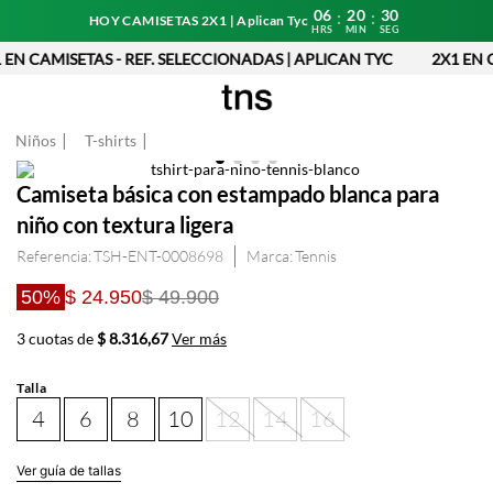
06
20
30
:
:
HOY CAMISETAS 2X1 | Aplican Tyc
HRS
MIN
SEG
EN CAMISETAS - REF. SELECCIONADAS | APLICAN TYC
2X1 EN C
Niños
T-shirts
Camiseta básica con estampado blanca para
niño con textura ligera
Referencia
:
TSH-ENT-0008698
Tennis
50%
$ 24.950
$ 49.900
3 cuotas de
$ 8.316,67
Ver más
Talla
4
6
8
10
12
14
16
Ver guía de tallas