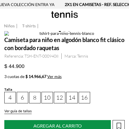
EVA COLECCIÓN ENTRA YA
2X1 EN CAMISETAS - REF. SELECC
Niños
T-shirts
Camiseta para niño en algodón blanco fit clásico
con bordado raquetas
Referencia
:
TSH-ENT-0009408
Tennis
$ 44.900
3 cuotas de
$ 14.966,67
Ver más
Talla
4
6
8
10
12
14
16
Ver guía de tallas
AGREGAR AL CARRITO