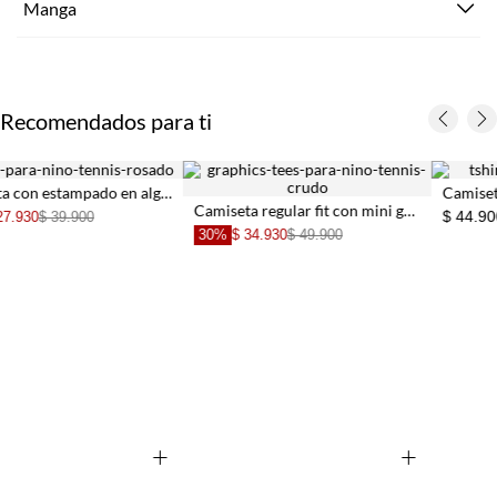
Manga
Recomendados para ti
TSHIRTS
algodón 100% rosada para niño
Camiseta para niño de algodón a
Camiseta regular fit con mini gráfico Chill Vibes en algodón marfil para niño
$ 44.900
30%
$ 34.930
$ 49.900
Basic
+
+