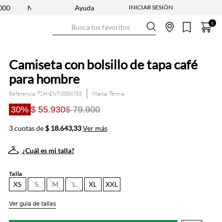
NUEVA COLECCIÓN ENTRA YA
Ayuda
ENVÍO GRATIS DESDE $250.000
Busca tus favoritos
0
Camiseta con bolsillo de tapa café
para hombre
Referencia
:
TSH-ENT-0008755
Tennis
30%
$ 55.930
$ 79.900
3 cuotas de
$ 18.643,33
Ver más
¿Cuál es mi talla?
Talla
XS
S
M
L
XL
XXL
Ver guía de tallas