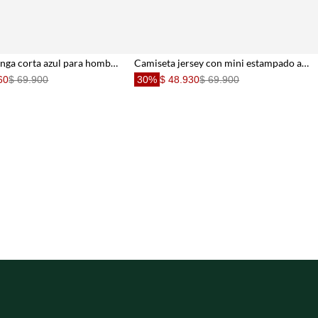
Camiseta manga corta azul para hombre
Camiseta jersey con mini estampado azul para hombre
60
$ 69.900
30%
$ 48.930
$ 69.900