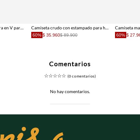
Camiseta verde con abertura en V para hombre
Camiseta crudo con estampado para hombre
60%
$ 35.960
$ 89.900
60%
$ 27.9
Comentarios
☆
☆
☆
☆
☆
(0 comentarios)
No hay comentarios.