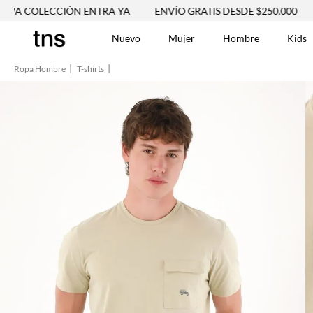
LECCIÓN ENTRA YA
ENVÍO GRATIS DESDE $250.000
NUEVA
Nuevo
Mujer
Hombre
Kids
Ropa Hombre
T-shirts
TÉRMINOS MÁS BUSCA
Tshirts
1
.
Vestidos
2
.
Jeans Mujer
3
.
Blusas
4
.
Chaleco
5
.
Falda
6
.
Chaqueta
7
.
Vestido
8
.
Short
9
.
Camisetas Mujer
10
.