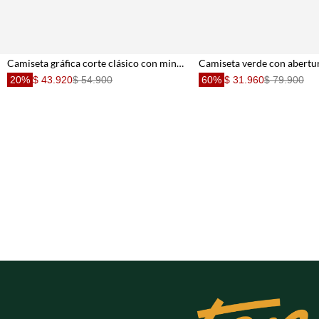
Camiseta gráfica corte clásico con mini perro en algodón blanco para hombre
20%
$ 43.920
$ 54.900
60%
$ 31.960
$ 79.900