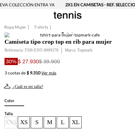
VA COLECCIÓN ENTRA YA
2X1 EN CAMISETAS - REF. SELECCI
Ropa Mujer
T-shirts
Camiseta tipo crop top en rib para mujer
Referencia
:
TSH-ENT-0009378
Topmark
30%
$ 27.930
$ 39.900
3 cuotas de
$ 9.310
Ver más
¿Cuál es mi talla?
Color
Talla
XXS
XS
S
M
L
XL