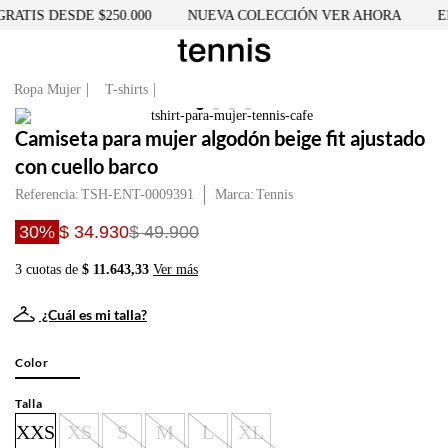
ATIS DESDE $250.000
NUEVA COLECCIÓN VER AHORA
EN
Ropa Mujer
T-shirts
Camiseta para mujer algodón beige fit ajustado
con cuello barco
Referencia
:
TSH-ENT-0009391
Tennis
30%
$ 34.930
$ 49.900
3 cuotas de
$ 11.643,33
Ver más
¿Cuál es mi talla?
Color
Talla
XXS
XS
S
M
L
XL