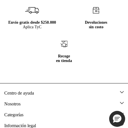
Envío gratis desde $250.000
Devoluciones
Aplica TyC
sin costo
Recoge
en tienda
Centro de ayuda
Mis pedidos
Nosotros
Rastrea tu pedido
Acerca de Tennis
Categorías
Devoluciones
Tennis Ecuador
Nuevo
Información legal