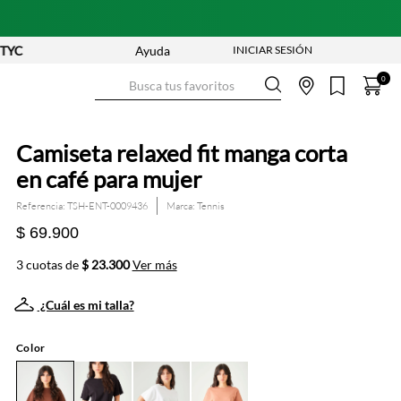
Ayuda
Busca tus favoritos
0
Camiseta relaxed fit manga corta
en café para mujer
Referencia
:
TSH-ENT-0009436
Tennis
$ 69.900
3 cuotas de
$ 23.300
Ver más
¿Cuál es mi talla?
Color