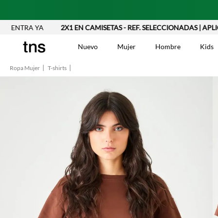
A YA
2X1 EN CAMISETAS - REF. SELECCIONADAS | APLICAN TYC
Nuevo
Mujer
Hombre
Kids
Ropa Mujer
T-shirts
TÉRMINOS MÁS BUSCA
Vestidos
1
.
Blusas
2
.
Jeans Mujer
3
.
Chaleco
4
.
Falda
5
.
Vestido
6
.
Chaqueta
7
.
Short
8
.
Bermuda
9
.
Camisetas Mujer
10
.