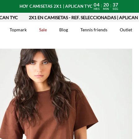
04
20
35
:
:
HOY CAMISETAS 2X1 | APLICAN TYC
HRS
MIN
SEG
2X1 EN CAMISETAS - REF. SELECCIONADAS | APLICAN TYC
Topmark
Sale
Blog
Tennis friends
Outlet
DOS