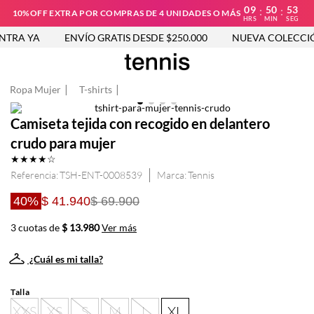
09
50
53
:
:
10%OFF EXTRA POR COMPRAS DE 4 UNIDADES O MÁS
HRS
MIN
SEG
TRA YA
ENVÍO GRATIS DESDE $250.000
NUEVA COLECCIÓ
Ropa Mujer
T-shirts
Camiseta tejida con recogido en delantero
crudo para mujer
★
★
★
★
☆
Referencia
:
TSH-ENT-0008539
Tennis
40%
$ 41.940
$ 69.900
3 cuotas de
$ 13.980
Ver más
¿Cuál es mi talla?
Talla
XXS
XS
S
M
L
XL