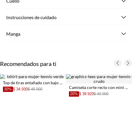
Cuello
Instrucciones de cuidado
Manga
Recomendados para ti
Top de tiras entallado con bajo en pico de algodón verde salvia para mujer
Camiseta corte recto con mini gráfico de fresa en algodón blanco para mujer
30%
$ 34.930
$ 49.900
20%
$ 39.920
$ 49.900