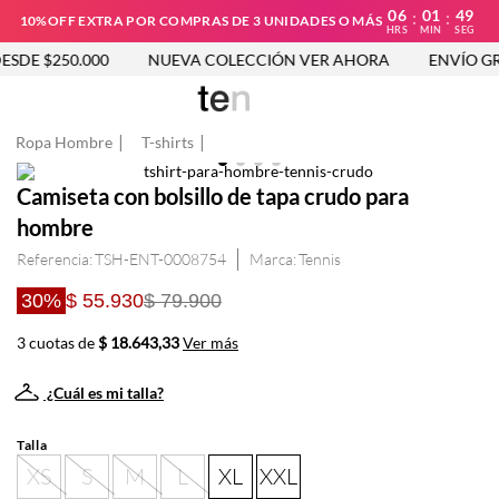
06
01
49
:
:
10%OFF EXTRA POR COMPRAS DE 3 UNIDADES O MÁS
HRS
MIN
SEG
SDE $250.000
NUEVA COLECCIÓN VER AHORA
ENVÍO GRA
Ropa Hombre
T-shirts
Camiseta con bolsillo de tapa crudo para
hombre
Referencia
:
TSH-ENT-0008754
Tennis
30%
$ 55.930
$ 79.900
3 cuotas de
$ 18.643,33
Ver más
¿Cuál es mi talla?
Talla
XS
S
M
L
XL
XXL