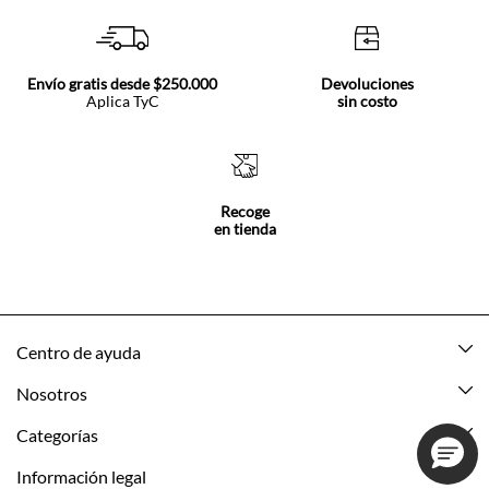
Envío gratis desde $250.000
Devoluciones
Aplica TyC
sin costo
Recoge
en tienda
Centro de ayuda
Mis pedidos
Nosotros
Rastrea tu pedido
Acerca de Tennis
Categorías
Devoluciones
Tennis Ecuador
Nuevo
Información legal