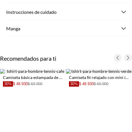
Instrucciones de cuidado
Manga
Recomendados para ti
Camiseta básica estampada de silueta amplia para hombre
Camiseta fit relajado con mini ícono al pecho en algodón verde salvia para hombre
30%
$ 48.930
$ 69.900
30%
$ 48.930
$ 69.900